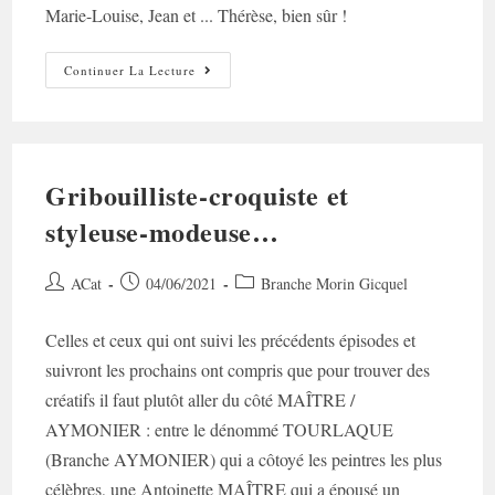
Marie-Louise, Jean et ... Thérèse, bien sûr !
Dans
Continuer La Lecture
La
Famille
MORIN-
GICQUEL,
Je
Voudrais…
Gribouilliste-croquiste et
styleuse-modeuse…
Auteur/autrice
Post
Post
ACat
04/06/2021
Branche Morin Gicquel
de
published:
category:
la
Celles et ceux qui ont suivi les précédents épisodes et
publication :
suivront les prochains ont compris que pour trouver des
créatifs il faut plutôt aller du côté MAÎTRE /
AYMONIER : entre le dénommé TOURLAQUE
(Branche AYMONIER) qui a côtoyé les peintres les plus
célèbres, une Antoinette MAÎTRE qui a épousé un