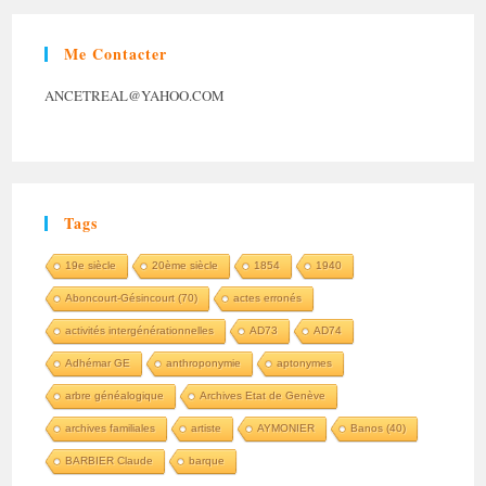
Me Contacter
ANCETREAL@YAHOO.COM
Tags
19e siècle
20ème siècle
1854
1940
Aboncourt-Gésincourt (70)
actes erronés
activités intergénérationnelles
AD73
AD74
Adhémar GE
anthroponymie
aptonymes
arbre généalogique
Archives Etat de Genève
archives familiales
artiste
AYMONIER
Banos (40)
BARBIER Claude
barque