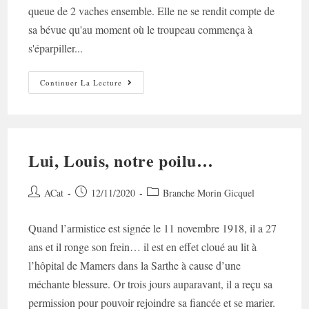
queue de 2 vaches ensemble. Elle ne se rendit compte de
sa bévue qu'au moment où le troupeau commença à
s'éparpiller...
Jeanne
Continuer La Lecture
:
Du
Moulin
De
Cohorno
À
La
Lui, Louis, notre poilu…
Vie
De
Château…
Auteur/autrice
Post
Post
ACat
12/11/2020
Branche Morin Gicquel
de
published:
category:
la
Quand l’armistice est signée le 11 novembre 1918, il a 27
publication :
ans et il ronge son frein… il est en effet cloué au lit à
l’hôpital de Mamers dans la Sarthe à cause d’une
méchante blessure. Or trois jours auparavant, il a reçu sa
permission pour pouvoir rejoindre sa fiancée et se marier.