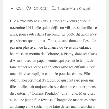
Auteur/autrice
Post
Post
ACat
12/01/2021
Branche Morin Gicquel
de
published:
category:
la
Elle a exactement 16 ans, 10 mois et 7 jours ; et ce 2
publication :
novembre 1911, elle quitte déjà son village, sa famille, ses
amis, pour sauter dans l’inconnu. Le poète dit qu’on n’est
pas sérieux quand on a 17 ans, et sans doute ne l’est-elle
pas non plus ayant eu la chance de vivre une enfance
heureuse au moulin de Cohorno, à Plémy, dans les Côtes
d'Armor, avec un papa meunier qui prenait le temps de
faire réciter les leçons et de jouer avec ses enfants. C’est
une fille vive, espiègle et douée pour les études. Elle a
obtenu son certificat d’études, ce qui était rare pour une
fille, et elle était toujours classée deuxième aux examens
du canton… "Comme Poulidor", dira t’-elle. Mais c’est
aussi une jeune fille rêveuse. Chargée de mener les bêtes
au champ et ne sachant que faire de ses mains attacha la