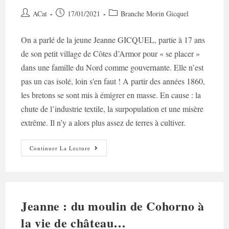
Auteur/autrice
Post
Post
ACat
17/01/2021
Branche Morin Gicquel
de
published:
category:
la
On a parlé de la jeune Jeanne GICQUEL, partie à 17 ans
publication :
de son petit village de Côtes d’Armor pour « se placer »
dans une famille du Nord comme gouvernante. Elle n’est
pas un cas isolé, loin s'en faut ! A partir des années 1860,
les bretons se sont mis à émigrer en masse. En cause : la
chute de l’industrie textile, la surpopulation et une misère
extrême. Il n’y a alors plus assez de terres à cultiver.
L’émigration
Continuer La Lecture
Costarmoricaine
Jeanne : du moulin de Cohorno à
la vie de château…