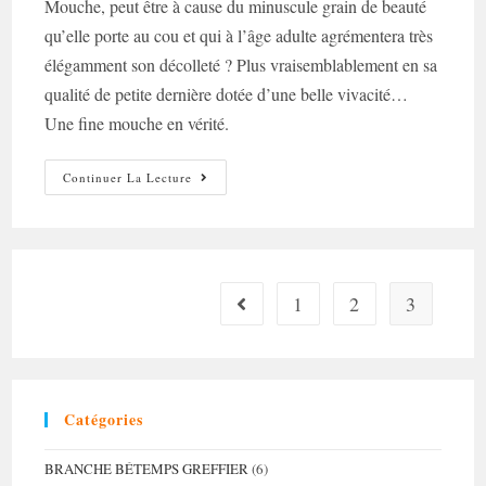
Mouche, peut être à cause du minuscule grain de beauté
qu’elle porte au cou et qui à l’âge adulte agrémentera très
élégamment son décolleté ? Plus vraisemblablement en sa
qualité de petite dernière dotée d’une belle vivacité…
Une fine mouche en vérité.
Une
Continuer La Lecture
Fine
Mouche
!
1
2
3
Go to the previous page
Catégories
BRANCHE BÉTEMPS GREFFIER
(6)