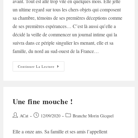
avant. Tout est allé trop vite en quelques mois. Elle jette
un ultime regard sur tous les chers objets qui composent
sa chambre, témoins de ses premières déceptions comme
de ses premières espérances… C’est là aussi qu’elle a
décidé la veille de commencer un journal intime qui la
suivra dans ce périple singulier les menant, elle et sa
famille, du nord au sud-ouest de la France…
18
Continuer La Lecture
Ans…
Le
Bel
Âge
?
Une fine mouche !
Auteur/autrice
Post
Post
ACat
12/09/2020
Branche Morin Gicquel
de
published:
category:
la
Elle a onze ans. Sa famille et ses amis l’appellent
publication :