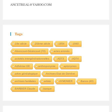
ANCETREAL@YAHOO.COM
Tags
19e siècle
20ème siècle
1854
1940
Aboncourt-Gésincourt (70)
actes erronés
activités intergénérationnelles
AD73
AD74
Adhémar GE
anthroponymie
aptonymes
arbre généalogique
Archives Etat de Genève
archives familiales
artiste
AYMONIER
Banos (40)
BARBIER Claude
barque