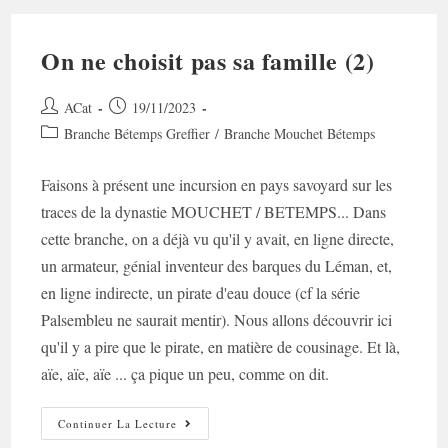
On ne choisit pas sa famille (2)
Auteur/autrice
Post
ACat
19/11/2023
de
published:
Post
Branche Bétemps Greffier
/
Branche Mouchet Bétemps
la
category:
publication :
Faisons à présent une incursion en pays savoyard sur les
traces de la dynastie MOUCHET / BETEMPS... Dans
cette branche, on a déjà vu qu'il y avait, en ligne directe,
un armateur, génial inventeur des barques du Léman, et,
en ligne indirecte, un pirate d'eau douce (cf la série
Palsembleu ne saurait mentir). Nous allons découvrir ici
qu'il y a pire que le pirate, en matière de cousinage. Et là,
aïe, aïe, aïe ... ça pique un peu, comme on dit.
On
Continuer La Lecture
Ne