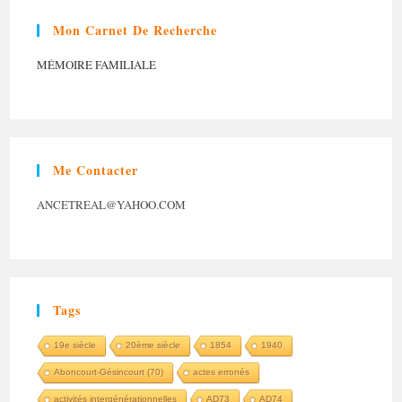
Mon Carnet De Recherche
MÉMOIRE FAMILIALE
Me Contacter
ANCETREAL@YAHOO.COM
Tags
19e siècle
20ème siècle
1854
1940
Aboncourt-Gésincourt (70)
actes erronés
activités intergénérationnelles
AD73
AD74