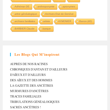
Adhémar GE
anthroponymie
aptonymes
arbre généalogique
Archives Etat de Genève
archives familiales
artiste
AYMONIER
Banos (40)
BARBIER Claude
barque
Les Blogs Qui M’inspirent
AUPRÈS DE NOS RACINES
CHRONIQUES D’ANTAN ET D’AILLEURS
D’AÏEUX ET D’AILLEURS
DES AÏEUX ET DES HOMMES
LA GAZETTE DES ANCÊTRES
MURMURES D’ANCÊTRES
TRACES FAMILIALES
TRIBULATIONS GÉNÉALOGIQUES
SACRÉS ANCÊTRES !