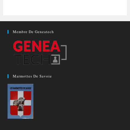
Membre De Geneatech
Marmottes De Savoie