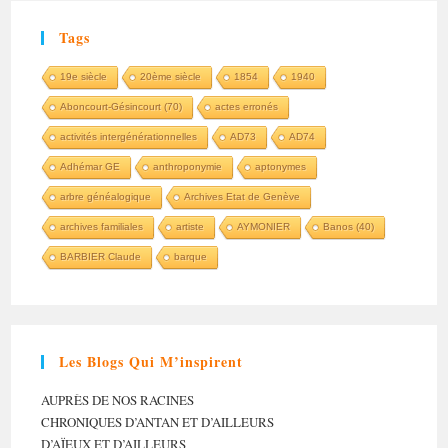
Tags
19e siècle
20ème siècle
1854
1940
Aboncourt-Gésincourt (70)
actes erronés
activités intergénérationnelles
AD73
AD74
Adhémar GE
anthroponymie
aptonymes
arbre généalogique
Archives Etat de Genève
archives familiales
artiste
AYMONIER
Banos (40)
BARBIER Claude
barque
Les Blogs Qui M’inspirent
AUPRÈS DE NOS RACINES
CHRONIQUES D’ANTAN ET D’AILLEURS
D’AÏEUX ET D’AILLEURS