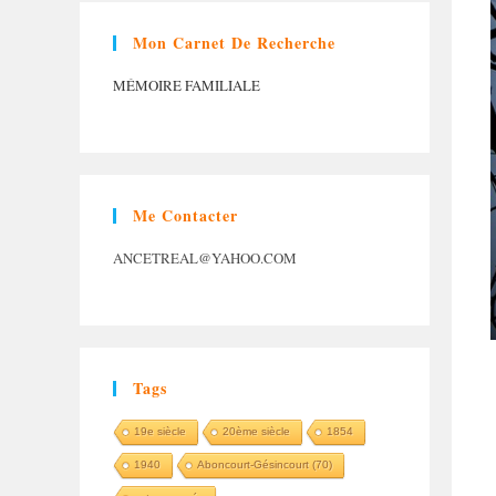
Mon Carnet De Recherche
MÉMOIRE FAMILIALE
Me Contacter
ANCETREAL@YAHOO.COM
Tags
19e siècle
20ème siècle
1854
1940
Aboncourt-Gésincourt (70)