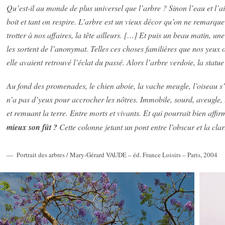
Qu’est-il au monde de plus universel que l’arbre ? Sinon l’eau et l’
boit et tant on respire. L’arbre est un vieux décor qu’on ne remarqu
trotter à nos affaires, la tête ailleurs. […] Et puis un beau matin, u
les sortent de l’anonymat. Telles ces choses familières que nos yeux
elle avaient retrouvé l’éclat du passé. Alors l’arbre verdoie, la statue
Au fond des promenades, le chien aboie, la vache meugle, l’oiseau s’e
n’a pas d’yeux pour accrocher les nôtres. Immobile, sourd, aveugle, l
et remuant la terre. Entre morts et vivants. Et qui pourrait bien affi
mieux son fût ?
Cette colonne jetant un pont entre l’obscur et la clar
Portrait des arbres / Mary-Gérard VAUDE – éd. France Loisirs – Paris, 2004