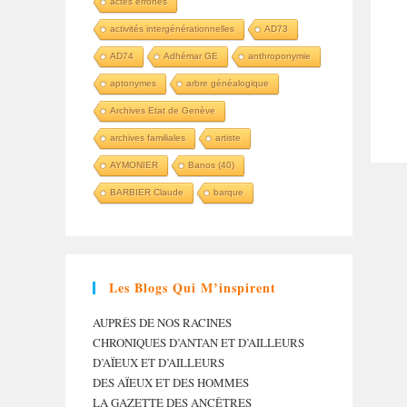
actes erronés
activités intergénérationnelles
AD73
AD74
Adhémar GE
anthroponymie
aptonymes
arbre généalogique
Archives Etat de Genève
archives familiales
artiste
AYMONIER
Banos (40)
BARBIER Claude
barque
Les Blogs Qui M’inspirent
AUPRÈS DE NOS RACINES
CHRONIQUES D’ANTAN ET D’AILLEURS
D’AÏEUX ET D’AILLEURS
DES AÏEUX ET DES HOMMES
LA GAZETTE DES ANCÊTRES