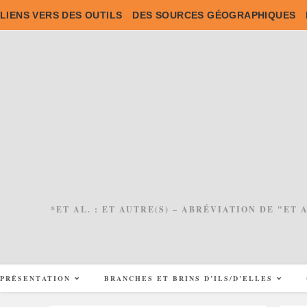
Skip
LIENS VERS DES OUTILS
DES SOURCES GÉOGRAPHIQUES
to
content
*ET AL. : ET AUTRE(S) – ABRÉVIATION DE "ET
PRÉSENTATION
BRANCHES ET BRINS D’ILS/D’ELLES