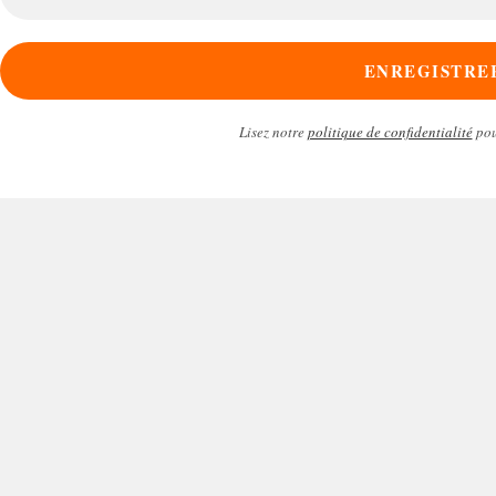
mail
*
Lisez notre
politique de confidentialité
pou