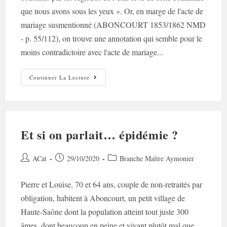
que nous avons sous les yeux ». Or, en marge de l'acte de
mariage susmentionné (ABONCOURT 1853/1862 NMD
- p. 55/112), on trouve une annotation qui semble pour le
moins contradictoire avec l'acte de mariage...
Acte
Continuer La Lecture
De
Mariage
:
Annotation
Mystérieuse
Et si on parlait… épidémie ?
Auteur/autrice
Post
Post
ACat
29/10/2020
Branche Maître Aymonier
de
published:
category:
la
Pierre et Louise, 70 et 64 ans, couple de non-retraités par
publication :
obligation, habitent à Aboncourt, un petit village de
Haute-Saône dont la population atteint tout juste 300
âmes, dont beaucoup en peine et vivant plutôt mal que