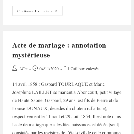
De
Continuer La Lecture
La
Disparition
D’un
Patronyme…
Acte de mariage : annotation
mystérieuse
Auteur/autrice
Post
Post
ACat
04/11/2020
Cailloux enlevés
de
published:
category:
la
14 avril 1858 : Gaspard TOURLAQUE et Marie
publication :
Joséphine LAILLET se marient à Aboncourt, petit village
de Haute-Saône. Gaspard, 29 ans, est fils de Pierre et de
Louise DUNAUX, décédés du choléra (cf article),
respectivement le 11 août et 29 août 1854, Il est noté dans
l'acte de mariage que « lesdites naissances et décès [sont]
constatés par les registres de l’état-civil de cette commune