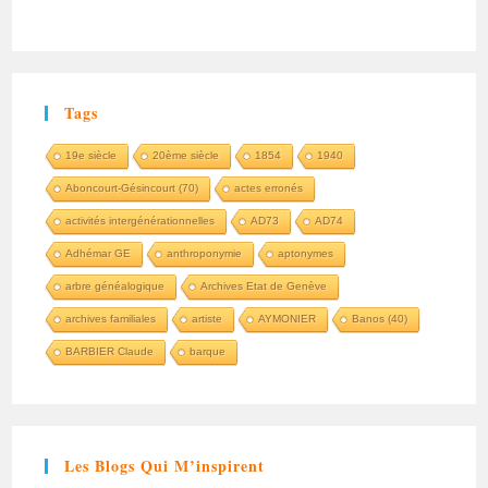
Tags
19e siècle
20ème siècle
1854
1940
Aboncourt-Gésincourt (70)
actes erronés
activités intergénérationnelles
AD73
AD74
Adhémar GE
anthroponymie
aptonymes
arbre généalogique
Archives Etat de Genève
archives familiales
artiste
AYMONIER
Banos (40)
BARBIER Claude
barque
Les Blogs Qui M’inspirent