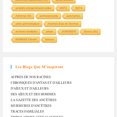
Aboncourt-Gésincourt (70)
actes erronés
activités intergénérationnelles
AD73
AD74
Adhémar GE
anthroponymie
aptonymes
arbre généalogique
Archives Etat de Genève
archives familiales
artiste
AYMONIER
Banos (40)
BARBIER Claude
barque
Les Blogs Qui M’inspirent
AUPRÈS DE NOS RACINES
CHRONIQUES D’ANTAN ET D’AILLEURS
D’AÏEUX ET D’AILLEURS
DES AÏEUX ET DES HOMMES
LA GAZETTE DES ANCÊTRES
MURMURES D’ANCÊTRES
TRACES FAMILIALES