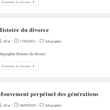
Les
Continuer La Lecture
Gueules
Cassées
(3)
Histoire du divorce
uteur/autrice
Post
Post
ACat
17/04/2021
Infographie
e
published:
category:
nfographie Histoire du divorce
ublication :
Histoire
Continuer La Lecture
Du
Divorce
Mouvement perpétuel des générations
uteur/autrice
Post
Post
ACat
08/09/2020
Infographie