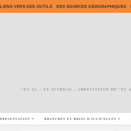
Skip
LIENS VERS DES OUTILS
DES SOURCES GÉOGRAPHIQUES
to
content
*ET AL. : ET AUTRE(S) – ABRÉVIATION DE "ET
PRÉSENTATION
BRANCHES ET BRINS D’ILS/D’ELLES