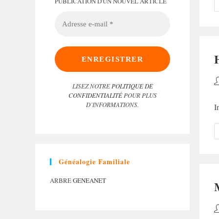
PUBLICATION D'UN NOUVEL ARTICLE
ADRESSE
E-
MAIL
*
A
LISEZ NOTRE
POLITIQUE DE
d
CONFIDENTIALITÉ
POUR PLUS
la
D’INFORMATIONS.
I
p
Généalogie Familiale
ARBRE
GENEANET
A