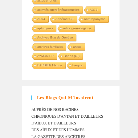
actes erronés
activités intergénérationnelles
AD73
AD74
Adhémar GE
anthroponymie
aptonymes
arbre généalogique
Archives Etat de Genève
archives familiales
artiste
AYMONIER
Banos (40)
BARBIER Claude
barque
Les Blogs Qui M’inspirent
AUPRÈS DE NOS RACINES
CHRONIQUES D’ANTAN ET D’AILLEURS
D’AÏEUX ET D’AILLEURS
DES AÏEUX ET DES HOMMES
LA GAZETTE DES ANCÊTRES