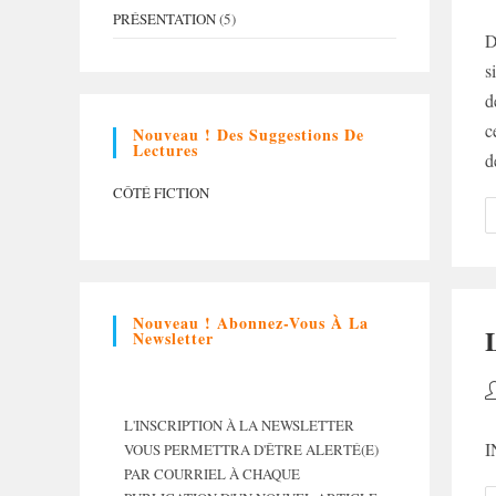
d
PRÉSENTATION
(5)
la
D
p
s
d
c
Nouveau ! Des Suggestions De
Lectures
d
CÔTÉ FICTION
Nouveau ! Abonnez-Vous À La
Newsletter
A
d
L'INSCRIPTION À LA NEWSLETTER
la
I
VOUS PERMETTRA D'ÊTRE ALERTÉ(E)
p
PAR COURRIEL À CHAQUE