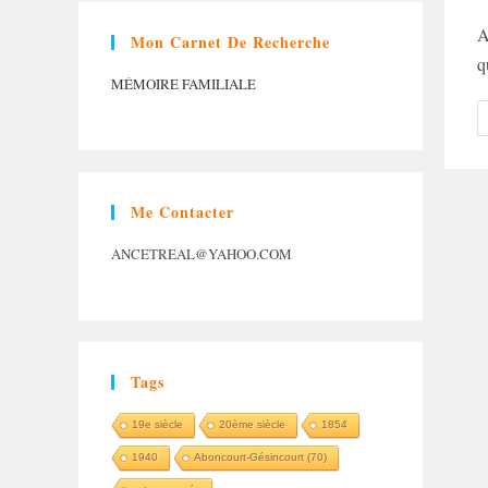
d
la
A
Mon Carnet De Recherche
p
q
MÉMOIRE FAMILIALE
Me Contacter
ANCETREAL@YAHOO.COM
Tags
19e siècle
20ème siècle
1854
1940
Aboncourt-Gésincourt (70)