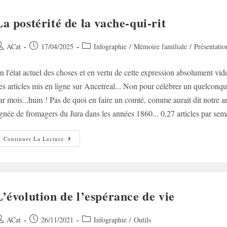
La postérité de la vache-qui-rit
uteur/autrice
Post
Post
ACat
17/04/2025
Infographie
/
Mémoire familiale
/
Présentatio
e
published:
category:
n l'état actuel des choses et en vertu de cette expression absolument vid
ublication :
es articles mis en ligne sur Ancetreal... Non pour célébrer un quelconque 
ar mois...hum ! Pas de quoi en faire un comté, comme aurait dit notre a
ignée de fromagers du Jura dans les années 1860... 0,27 articles par semai
La
Continuer La Lecture
Postérité
De
La
Vache-
Qui-
Rit
L’évolution de l’espérance de vie
uteur/autrice
Post
Post
ACat
26/11/2021
Infographie
/
Outils