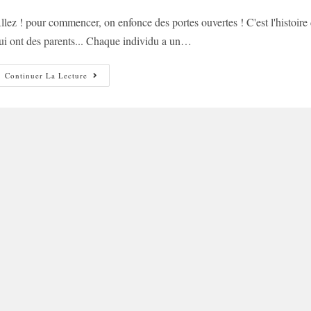
e
published:
category:
llez ! pour commencer, on enfonce des portes ouvertes ! C'est l'histoire 
ublication :
ui ont des parents... Chaque individu a un…
Mouvement
Continuer La Lecture
Perpétuel
Des
Générations