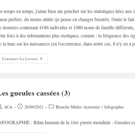
e
published:
category:
e temps en temps, j'aime bien me pencher sur les statistiques liées aux
ublication :
inon préféré, du moins attitré (je pense en changer bientôt). Outre le fai
e données contenant 4186 individus et 1080 noms de famille différents, r
ette fois) à des informations plus exotiques, comme : la fréquence des s
e la lune sur les naissances (en l'occurrence, dans notre cas, il n'y en a 
L’évolution
Continuer La Lecture
De
L’espérance
De
Vie
Les gueules cassées (3)
uteur/autrice
Post
Post
ACat
26/09/2021
Branche Maître Aymonier
/
Infographie
e
published:
category:
NFOGRAPHIE : Bilan humain de la 1ère guerre mondiale - Gueules ca
ublication :