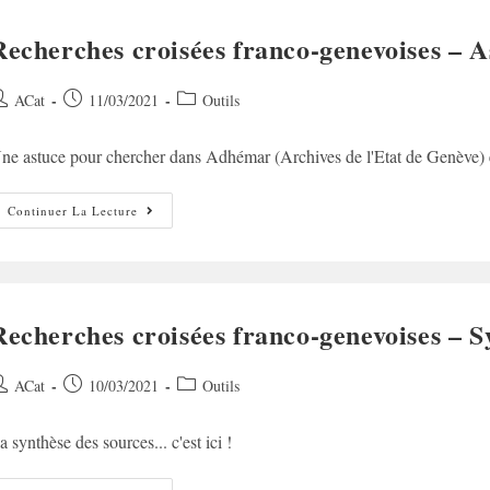
Recherches croisées franco-genevoises – A
uteur/autrice
Post
Post
ACat
11/03/2021
Outils
e
published:
category:
ne astuce pour chercher dans Adhémar (Archives de l'Etat de Genève) et
ublication :
Recherches
Continuer La Lecture
Croisées
Franco-
Genevoises
–
Astuces
Recherches croisées franco-genevoises – S
uteur/autrice
Post
Post
ACat
10/03/2021
Outils
e
published:
category:
a synthèse des sources... c'est ici !
ublication :