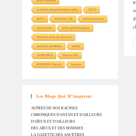
actes erronés
t
s
activités intergénérationnelles
AD73
d
AD74
Adhémar GE
anthroponymie
c
aptonymes
arbre généalogique
Archives Etat de Genève
archives familiales
artiste
AYMONIER
Banos (40)
BARBIER Claude
barque
Les Blogs Qui M’inspirent
AUPRÈS DE NOS RACINES
CHRONIQUES D’ANTAN ET D’AILLEURS
D’AÏEUX ET D’AILLEURS
DES AÏEUX ET DES HOMMES
LA GAZETTE DES ANCÊTRES