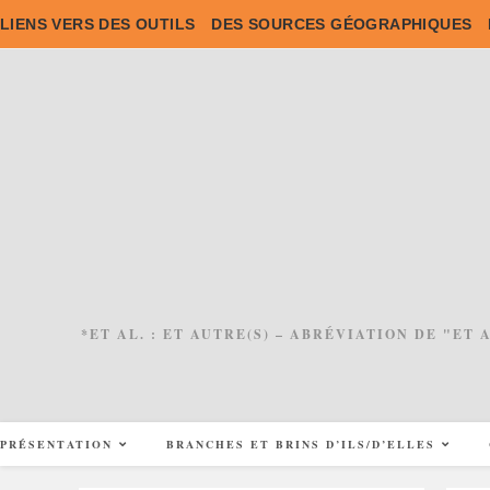
Skip
LIENS VERS DES OUTILS
DES SOURCES GÉOGRAPHIQUES
to
content
*ET AL. : ET AUTRE(S) – ABRÉVIATION DE "ET
PRÉSENTATION
BRANCHES ET BRINS D’ILS/D’ELLES