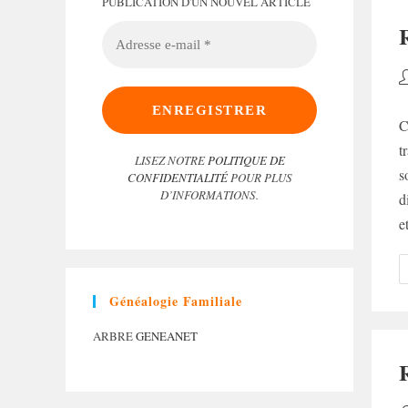
PUBLICATION D'UN NOUVEL ARTICLE
ADRESSE
E-
MAIL
*
A
d
la
C
p
t
LISEZ NOTRE
POLITIQUE DE
s
CONFIDENTIALITÉ
POUR PLUS
D’INFORMATIONS.
d
e
Généalogie Familiale
ARBRE
GENEANET