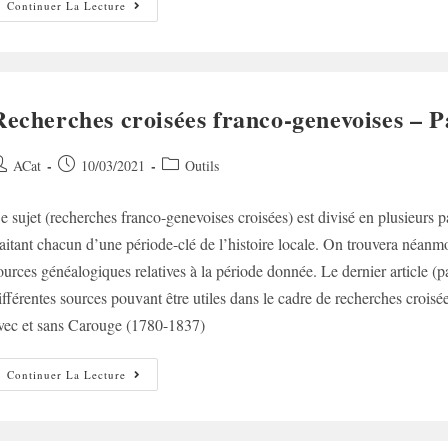
Recherches
Continuer La Lecture
Croisées
Franco-
Genevoises
–
Synthèse
Recherches croisées franco-genevoises – P
uteur/autrice
Post
Post
ACat
10/03/2021
Outils
e
published:
category:
e sujet (recherches franco-genevoises croisées) est divisé en plusieurs par
ublication :
raitant chacun d’une période-clé de l’histoire locale. On trouvera néanmoi
ources généalogiques relatives à la période donnée. Le dernier article (pa
ifférentes sources pouvant être utiles dans le cadre de recherches cro
vec et sans Carouge (1780-1837)
Recherches
Continuer La Lecture
Croisées
Franco-
Genevoises
–
Partie