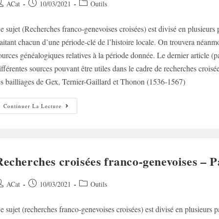
uteur/autrice
Post
Post
ACat
10/03/2021
Outils
e
published:
category:
e sujet (Recherches franco-genevoises croisées) est divisé en plusieurs pa
ublication :
raitant chacun d’une période-clé de l’histoire locale. On trouvera néanmoi
ources généalogiques relatives à la période donnée. Le dernier article (pa
ifférentes sources pouvant être utiles dans le cadre de recherches croi
es bailliages de Gex, Ternier-Gaillard et Thonon (1536-1567)
Recherches
Continuer La Lecture
Croisées
Franco-
Genevoises
–
Partie
II
Recherches croisées franco-genevoises – Pa
uteur/autrice
Post
Post
ACat
10/03/2021
Outils
e
published:
category:
e sujet (recherches franco-genevoises croisées) est divisé en plusieurs par
ublication :