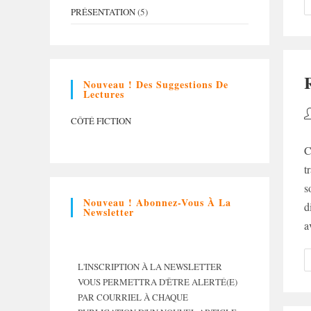
PRÉSENTATION
(5)
Nouveau ! Des Suggestions De
Lectures
A
CÔTÉ FICTION
d
la
C
p
t
s
Nouveau ! Abonnez-Vous À La
d
Newsletter
a
L'INSCRIPTION À LA NEWSLETTER
VOUS PERMETTRA D'ÊTRE ALERTÉ(E)
PAR COURRIEL À CHAQUE