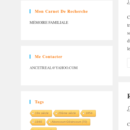
A
d
Mon Carnet De Recherche
la
C
p
MÉMOIRE FAMILIALE
t
s
d
l
Me Contacter
ANCETREAL@YAHOO.COM
Tags
A
19e siècle
20ème siècle
1854
d
la
1940
Aboncourt-Gésincourt (70)
C
p