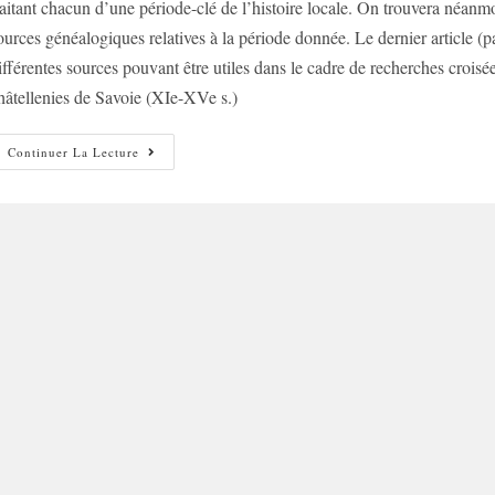
raitant chacun d’une période-clé de l’histoire locale. On trouvera néanmoi
ources généalogiques relatives à la période donnée. Le dernier article (pa
ifférentes sources pouvant être utiles dans le cadre de recherches cro
hâtellenies de Savoie (XIe-XVe s.)
Recherches
Continuer La Lecture
Croisées
Franco-
Genevoises
–
Partie
I