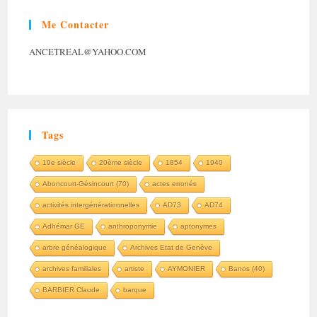
Me Contacter
ANCETREAL@YAHOO.COM
Tags
19e siècle
20ème siècle
1854
1940
Aboncourt-Gésincourt (70)
actes erronés
activités intergénérationnelles
AD73
AD74
Adhémar GE
anthroponymie
aptonymes
arbre généalogique
Archives Etat de Genève
archives familiales
artiste
AYMONIER
Banos (40)
BARBIER Claude
barque