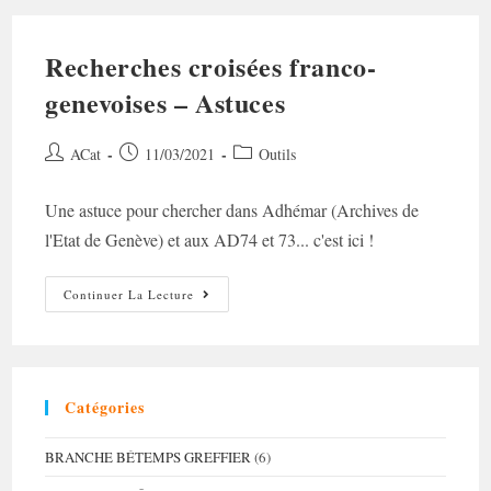
Recherches croisées franco-
genevoises – Astuces
Auteur/autrice
Post
Post
ACat
11/03/2021
Outils
de
published:
category:
la
Une astuce pour chercher dans Adhémar (Archives de
publication :
l'Etat de Genève) et aux AD74 et 73... c'est ici !
Recherches
Continuer La Lecture
Croisées
Franco-
Genevoises
–
Astuces
Catégories
BRANCHE BÉTEMPS GREFFIER
(6)