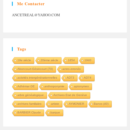
Me Contacter
ANCETREAL@YAHOO.COM
Tags
19e siècle
20ème siècle
1854
1940
Aboncourt-Gésincourt (70)
actes erronés
activités intergénérationnelles
AD73
AD74
Adhémar GE
anthroponymie
aptonymes
arbre généalogique
Archives Etat de Genève
archives familiales
artiste
AYMONIER
Banos (40)
BARBIER Claude
barque