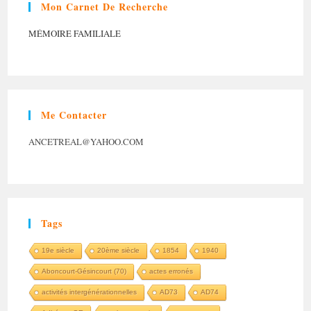
Mon Carnet De Recherche
MÉMOIRE FAMILIALE
Me Contacter
ANCETREAL@YAHOO.COM
Tags
19e siècle
20ème siècle
1854
1940
Aboncourt-Gésincourt (70)
actes erronés
activités intergénérationnelles
AD73
AD74