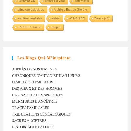
Adhémar GE
anthroponymie
aptonymes
arbre généalogique
Archives Etat de Genève
archives familiales
artiste
AYMONIER
Banos (40)
BARBIER Claude
barque
Les Blogs Qui M’inspirent
AUPRÈS DE NOS RACINES
CHRONIQUES D’ANTAN ET D’AILLEURS
D’AÏEUX ET D’AILLEURS
DES AÏEUX ET DES HOMMES
LA GAZETTE DES ANCÊTRES
MURMURES D’ANCÊTRES
TRACES FAMILIALES
TRIBULATIONS GÉNÉALOGIQUES
SACRÉS ANCÊTRES !
HISTOIRE-GÉNÉALOGIE