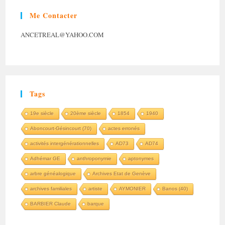
Me Contacter
ANCETREAL@YAHOO.COM
Tags
19e siècle
20ème siècle
1854
1940
Aboncourt-Gésincourt (70)
actes erronés
activités intergénérationnelles
AD73
AD74
Adhémar GE
anthroponymie
aptonymes
arbre généalogique
Archives Etat de Genève
archives familiales
artiste
AYMONIER
Banos (40)
BARBIER Claude
barque