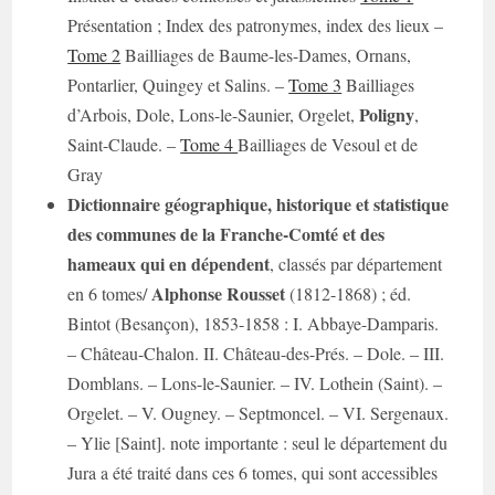
Présentation ; Index des patronymes, index des lieux –
Tome 2
Bailliages de Baume-les-Dames, Ornans,
Pontarlier, Quingey et Salins. –
Tome 3
Bailliages
Poligny
d’Arbois, Dole, Lons-le-Saunier, Orgelet,
,
Saint-Claude. –
Tome 4
Bailliages de Vesoul et de
Gray
Dictionnaire géographique, historique et statistique
des communes de la Franche-Comté et des
hameaux qui en dépendent
, classés par département
Alphonse Rousset
en 6 tomes/
(1812-1868) ; éd.
Bintot (Besançon), 1853-1858 : I. Abbaye-Damparis.
– Château-Chalon. II. Château-des-Prés. – Dole. – III.
Domblans. – Lons-le-Saunier. – IV. Lothein (Saint). –
Orgelet. – V. Ougney. – Septmoncel. – VI. Sergenaux.
– Ylie [Saint]. note importante : seul le département du
Jura a été traité dans ces 6 tomes, qui sont accessibles