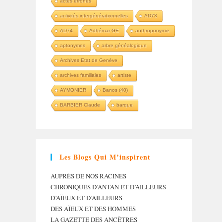
actes erronés
activités intergénérationnelles
AD73
AD74
Adhémar GE
anthroponymie
aptonymes
arbre généalogique
Archives Etat de Genève
archives familiales
artiste
AYMONIER
Banos (40)
BARBIER Claude
barque
Les Blogs Qui M’inspirent
AUPRÈS DE NOS RACINES
CHRONIQUES D’ANTAN ET D’AILLEURS
D’AÏEUX ET D’AILLEURS
DES AÏEUX ET DES HOMMES
LA GAZETTE DES ANCÊTRES