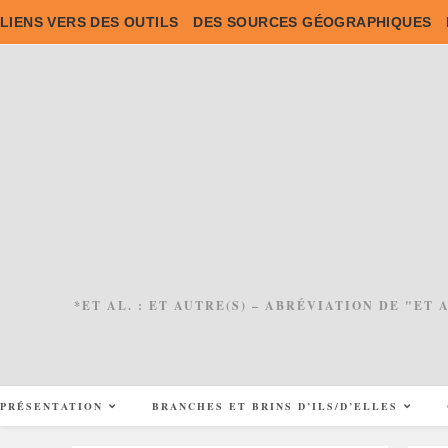
Skip
LIENS VERS DES OUTILS
DES SOURCES GÉOGRAPHIQUES
to
content
*ET AL. : ET AUTRE(S) – ABRÉVIATION DE "ET
PRÉSENTATION
BRANCHES ET BRINS D’ILS/D’ELLES