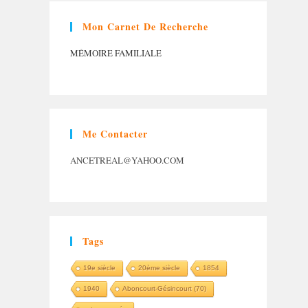
Mon Carnet De Recherche
MÉMOIRE FAMILIALE
Me Contacter
ANCETREAL@YAHOO.COM
Tags
19e siècle
20ème siècle
1854
1940
Aboncourt-Gésincourt (70)