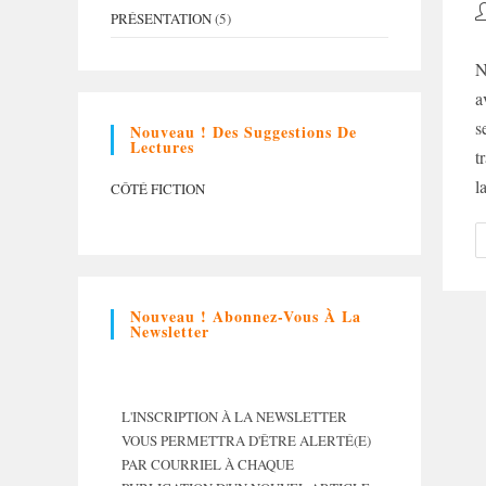
A
PRÉSENTATION
(5)
d
la
N
p
a
s
Nouveau ! Des Suggestions De
Lectures
t
l
CÔTÉ FICTION
Nouveau ! Abonnez-Vous À La
Newsletter
L'INSCRIPTION À LA NEWSLETTER
VOUS PERMETTRA D'ÊTRE ALERTÉ(E)
PAR COURRIEL À CHAQUE