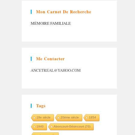
Mon Carnet De Recherche
MÉMOIRE FAMILIALE
Me Contacter
ANCETREAL@YAHOO.COM
Tags
19e siècle
20ème siècle
1854
1940
Aboncourt-Gésincourt (70)