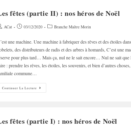
Les fêtes (partie II) : nos héros de Noël
uteur/autrice
Post
Post
ACat
03/12/2020
Branche Maître Morin
e
published:
category:
’est une machine. Une machine à fabriquer des rêves et des étoiles dans l
ublication :
obelets, des distributeurs de radis et des arbres à homards, C’est une ma
éserve pour plus tard… Mais ça, nul ne le sait encore… Nul ne sait que l
aire : prendre les rêves, les étoiles, les souvenirs, et bien d’autres chos
amiliale commune…
Les
Continuer La Lecture
Fêtes
(partie
II)
:
Nos
Héros
De
Les fêtes (partie I) : nos héros de Noël
Noël