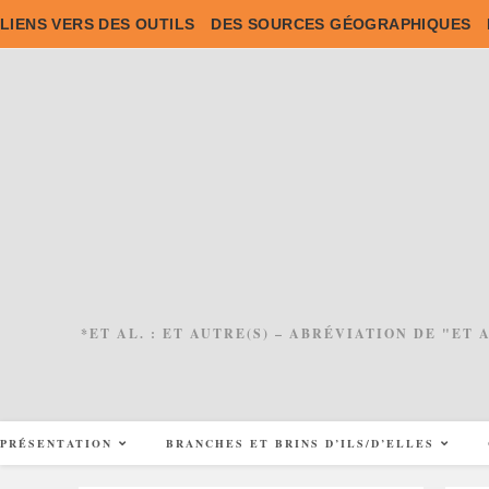
Skip
LIENS VERS DES OUTILS
DES SOURCES GÉOGRAPHIQUES
to
content
*ET AL. : ET AUTRE(S) – ABRÉVIATION DE "ET
PRÉSENTATION
BRANCHES ET BRINS D’ILS/D’ELLES