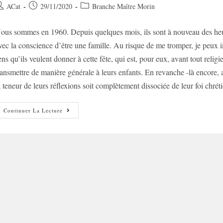
uteur/autrice
Post
Post
ACat
29/11/2020
Branche Maître Morin
e
published:
category:
ous sommes en 1960. Depuis quelques mois, ils sont à nouveau des heure
ublication :
vec la conscience d’être une famille. Au risque de me tromper, je peux im
ens qu’ils veulent donner à cette fête, qui est, pour eux, avant tout religi
ransmettre de manière générale à leurs enfants. En revanche -là encore, 
a teneur de leurs réflexions soit complètement dissociée de leur foi chrét
Les
Continuer La Lecture
Fêtes
(partie
I)
:
Nos
Héros
De
Noël