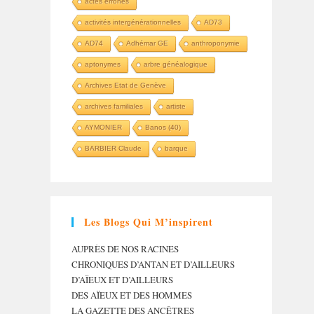
actes erronés
activités intergénérationnelles
AD73
AD74
Adhémar GE
anthroponymie
aptonymes
arbre généalogique
Archives Etat de Genève
archives familiales
artiste
AYMONIER
Banos (40)
BARBIER Claude
barque
Les Blogs Qui M’inspirent
AUPRÈS DE NOS RACINES
CHRONIQUES D’ANTAN ET D’AILLEURS
D’AÏEUX ET D’AILLEURS
DES AÏEUX ET DES HOMMES
LA GAZETTE DES ANCÊTRES