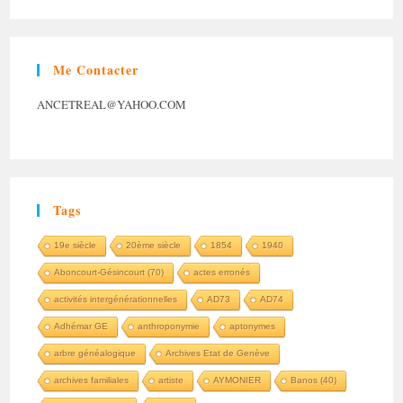
Me Contacter
ANCETREAL@YAHOO.COM
Tags
19e siècle
20ème siècle
1854
1940
Aboncourt-Gésincourt (70)
actes erronés
activités intergénérationnelles
AD73
AD74
Adhémar GE
anthroponymie
aptonymes
arbre généalogique
Archives Etat de Genève
archives familiales
artiste
AYMONIER
Banos (40)