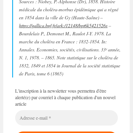
Sources :
Niobey, P.-Alphonse (Dr), 1858
.
Histoire
médicale du choléra-morbus épidémique qui a régné
en 1854 dans la ville de Gy (Haute-Saône) –
https://gallica.bnf.fr/ark:/12148/bpt6k5421526s
–
Bourdelais P., Demonet M., Raulot J-Y. 1978. La
marche du choléra en France : 1832-1854. In:
Annales. Economies, sociétés, civilisations. 33ᵉ année,
N. 1, 1978. – 1865. Note statistique sur le choléra de
1832, 1849 et 1854 in Journal de la société statistique
de Paris, tome 6 (1865)
L'inscription à la newsletter vous permettra d'être
alerté(e) par courriel à chaque publication d'un nouvel
article
Adresse
e-
mail
*