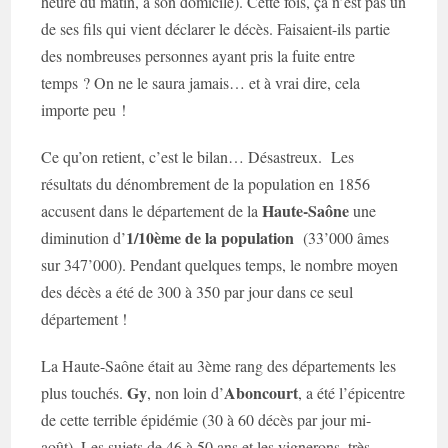
heure du matin, à son domicile). Cette fois, ça n’est pas un
de ses fils qui vient déclarer le décès. Faisaient-ils partie
des nombreuses personnes ayant pris la fuite entre
temps ? On ne le saura jamais… et à vrai dire, cela
importe peu !
Ce qu’on retient, c’est le bilan… Désastreux. Les
résultats du dénombrement de la population en 1856
Haute-Saône
accusent dans le département de la
une
1/10ème de la population
diminution d’
(33’000 âmes
sur 347’000). Pendant quelques temps, le nombre moyen
des décès a été de 300 à 350 par jour dans ce seul
département !
La Haute-Saône était au 3ème rang des départements les
Gy
Aboncourt
plus touchés.
, non loin d’
, a été l’épicentre
de cette terrible épidémie (30 à 60 décès par jour mi-
août). Les sujets de 46 à 50 ans et les vignerons, très