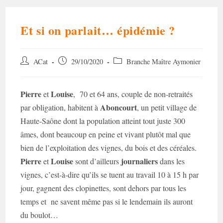
Et si on parlait… épidémie ?
Auteur/autrice
Post
Post
ACat
29/10/2020
Branche Maître Aymonier
de
published:
category:
la
publication :
Pierre
Louise
et
, 70 et 64 ans, couple de non-retraités
Aboncourt
par obligation, habitent à
, un petit village de
Haute-Saône dont la population atteint tout juste 300
âmes, dont beaucoup en peine et vivant plutôt mal que
bien de l’exploitation des vignes, du bois et des céréales.
Pierre
Louise
journaliers
et
sont d’ailleurs
dans les
vignes, c’est-à-dire qu’ils se tuent au travail 10 à 15 h par
jour, gagnent des clopinettes, sont dehors par tous les
temps et ne savent même pas si le lendemain ils auront
du boulot…