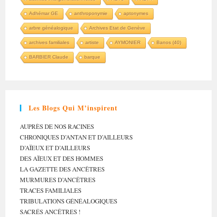
Adhémar GE
anthroponymie
aptonymes
arbre généalogique
Archives Etat de Genève
archives familiales
artiste
AYMONIER
Banos (40)
BARBIER Claude
barque
Les Blogs Qui M’inspirent
AUPRÈS DE NOS RACINES
CHRONIQUES D’ANTAN ET D’AILLEURS
D’AÏEUX ET D’AILLEURS
DES AÏEUX ET DES HOMMES
LA GAZETTE DES ANCÊTRES
MURMURES D’ANCÊTRES
TRACES FAMILIALES
TRIBULATIONS GÉNÉALOGIQUES
SACRÉS ANCÊTRES !