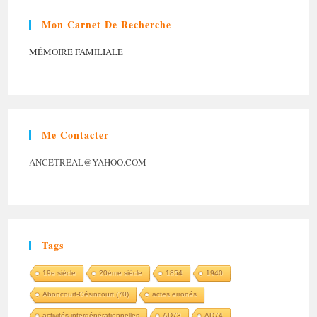
Mon Carnet De Recherche
MÉMOIRE FAMILIALE
Me Contacter
ANCETREAL@YAHOO.COM
Tags
19e siècle
20ème siècle
1854
1940
Aboncourt-Gésincourt (70)
actes erronés
activités intergénérationnelles
AD73
AD74