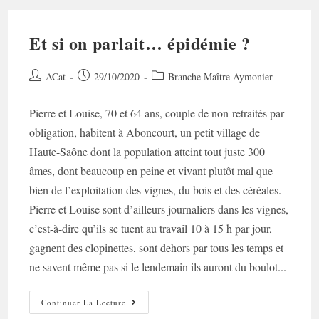
Et si on parlait… épidémie ?
Auteur/autrice
Post
Post
ACat
29/10/2020
Branche Maître Aymonier
de
published:
category:
la
Pierre et Louise, 70 et 64 ans, couple de non-retraités par
publication :
obligation, habitent à Aboncourt, un petit village de
Haute-Saône dont la population atteint tout juste 300
âmes, dont beaucoup en peine et vivant plutôt mal que
bien de l’exploitation des vignes, du bois et des céréales.
Pierre et Louise sont d’ailleurs journaliers dans les vignes,
c’est-à-dire qu’ils se tuent au travail 10 à 15 h par jour,
gagnent des clopinettes, sont dehors par tous les temps et
ne savent même pas si le lendemain ils auront du boulot...
Et
Continuer La Lecture
Si