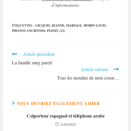
d’informations.
ÉTIQUETTES :
GICQUEL JEANNE
,
MARIAGE
,
MORIN LOUIS
,
PHOTOS ANCIENNES
,
PLÉMY (22)
Read
Article précédent
more
La famille sang pareil
articles
Article suivant
Tous les moulins de mon coeur…
VOUS DEVRIEZ ÉGALEMENT AIMER
Colporteur espagnol et téléphone arabe
31/03/2022