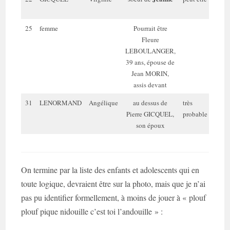
a
25
femme
Pourrait être
Fleure
LEBOULANGER,
39 ans, épouse de
Jean MORIN,
assis devant
31
LENORMAND
Angélique
au dessus de
très
31
Pierre GICQUEL,
probable
a
son époux
On termine par la liste des enfants et adolescents qui en
toute logique, devraient être sur la photo, mais que je n’ai
pas pu identifier formellement, à moins de jouer à « plouf
plouf pique nidouille c’est toi l’andouille » :