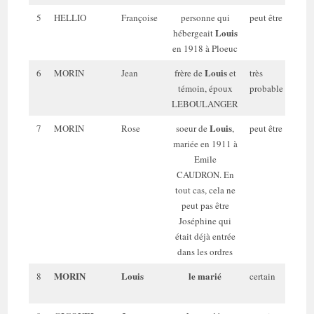
5
HELLIO
Françoise
personne qui
peut être
Louis
hébergeait
en 1918 à Ploeuc
Louis
6
MORIN
Jean
frère de
et
très
38
témoin, époux
probable
a
LEBOULANGER
Louis
7
MORIN
Rose
soeur de
,
peut être
32
mariée en 1911 à
a
Emile
CAUDRON. En
tout cas, cela ne
peut pas être
Joséphine qui
était déjà entrée
dans les ordres
MORIN
Louis
le marié
8
certain
27
a