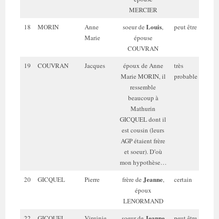
MERCIER
Louis
18
MORIN
Anne
soeur de
,
peut être
44
Marie
épouse
a
COUVRAN
19
COUVRAN
Jacques
époux de Anne
très
49
Marie MORIN, il
probable
a
ressemble
beaucoup à
Mathurin
GICQUEL dont il
est cousin (leurs
AGP étaient frère
et soeur). D’où
mon hypothèse…
Jeanne
20
GICQUEL
Pierre
frère de
,
certain
22
époux
a
LENORMAND
Jeanne
22
GICQUEL
Virginie
soeur de
peut être
16