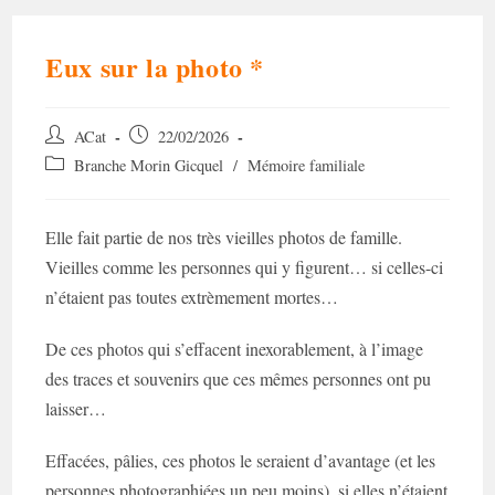
Eux sur la photo *
Auteur/autrice
Post
ACat
22/02/2026
de
published:
Post
Branche Morin Gicquel
/
Mémoire familiale
la
category:
publication :
Elle fait partie de nos très vieilles photos de famille.
Vieilles comme les personnes qui y figurent… si celles-ci
n’étaient pas toutes extrèmement mortes…
De ces photos qui s’effacent inexorablement, à l’image
des traces et souvenirs que ces mêmes personnes ont pu
laisser…
Effacées, pâlies, ces photos le seraient d’avantage (et les
personnes photographiées un peu moins), si elles n’étaient