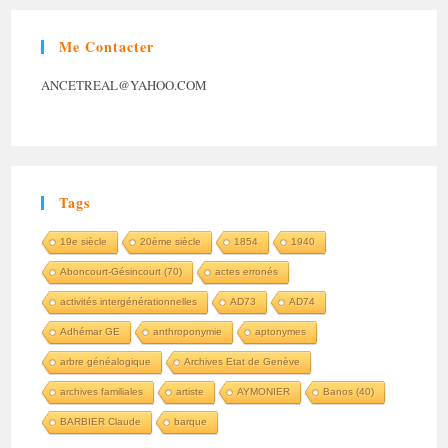
Me Contacter
ANCETREAL@YAHOO.COM
Tags
19e siècle
20ème siècle
1854
1940
Aboncourt-Gésincourt (70)
actes erronés
activités intergénérationnelles
AD73
AD74
Adhémar GE
anthroponymie
aptonymes
arbre généalogique
Archives Etat de Genève
archives familiales
artiste
AYMONIER
Banos (40)
BARBIER Claude
barque