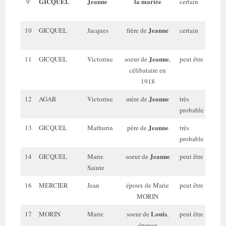
GICQUEL
Jeanne
la mariée
9
certain
24
a
Jeanne
10
GICQUEL
Jacques
frère de
certain
18
a
Jeanne
11
GICQUEL
Victorine
soeur de
,
peut être
30
célibataire en
a
1918
Jeanne
12
AGAR
Victorine
mère de
très
54
probable
a
Jeanne
13
GICQUEL
Mathurin
père de
très
56
probable
a
Jeanne
14
GICQUEL
Marie
soeur de
peut être
19
Sainte
a
16
MERCIER
Jean
époux de Marie
peut être
48
MORIN
a
Louis
17
MORIN
Marie
soeur de
,
peut être
46
épouse
a