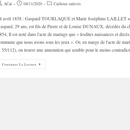
uteur/autrice
Post
Post
ACat
04/11/2020
Cailloux enlevés
e
published:
category:
4 avril 1858 : Gaspard TOURLAQUE et Marie Joséphine LAILLET se ma
ublication :
aspard, 29 ans, est fils de Pierre et de Louise DUNAUX, décédés du chol
854, Il est noté dans l'acte de mariage que « lesdites naissances et décès [
ommune que nous avons sous les yeux ». Or, en marge de l'acte d
. 55/112), on trouve une annotation qui semble pour le moins contradicto
Acte
Continuer La Lecture
De
Mariage
:
Annotation
Mystérieuse