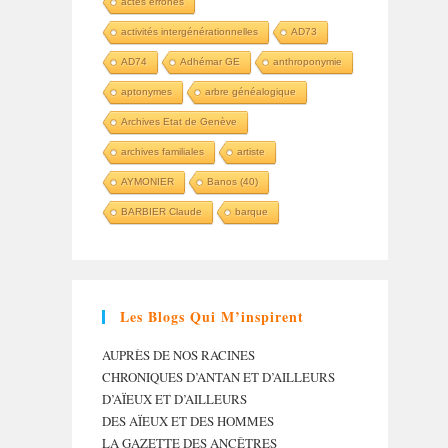
actes erronés
activités intergénérationnelles
AD73
AD74
Adhémar GE
anthroponymie
aptonymes
arbre généalogique
Archives Etat de Genève
archives familiales
artiste
AYMONIER
Banos (40)
BARBIER Claude
barque
Les Blogs Qui M’inspirent
AUPRÈS DE NOS RACINES
CHRONIQUES D’ANTAN ET D’AILLEURS
D’AÏEUX ET D’AILLEURS
DES AÏEUX ET DES HOMMES
LA GAZETTE DES ANCÊTRES