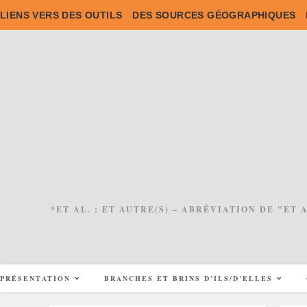
Skip
LIENS VERS DES OUTILS
DES SOURCES GÉOGRAPHIQUES
to
content
*ET AL. : ET AUTRE(S) – ABRÉVIATION DE "ET
PRÉSENTATION
BRANCHES ET BRINS D’ILS/D’ELLES