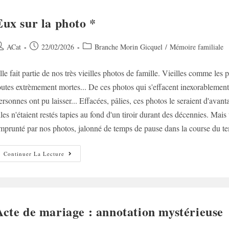
Eux sur la photo *
uteur/autrice
Post
Post
ACat
22/02/2026
Branche Morin Gicquel
/
Mémoire familiale
e
published:
category:
lle fait partie de nos très vieilles photos de famille. Vieilles comme les p
ublication :
outes extrèmement mortes... De ces photos qui s'effacent inexorablement
ersonnes ont pu laisser... Effacées, pâlies, ces photos le seraient d'ava
lles n'étaient restés tapies au fond d'un tiroir durant des décennies. Mai
mprunté par nos photos, jalonné de temps de pause dans la course du t
Eux
Continuer La Lecture
Sur
La
Photo
*
Acte de mariage : annotation mystérieuse