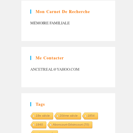
Mon Carnet De Recherche
MÉMOIRE FAMILIALE
Me Contacter
ANCETREAL@YAHOO.COM
Tags
19e siècle
20ème siècle
1854
1940
Aboncourt-Gésincourt (70)