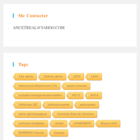
Me Contacter
ANCETREAL@YAHOO.COM
Tags
19e siècle
20ème siècle
1854
1940
Aboncourt-Gésincourt (70)
actes erronés
activités intergénérationnelles
AD73
AD74
Adhémar GE
anthroponymie
aptonymes
arbre généalogique
Archives Etat de Genève
archives familiales
artiste
AYMONIER
Banos (40)
BARBIER Claude
barque