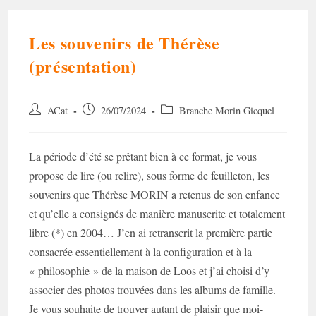
Les souvenirs de Thérèse
(présentation)
Auteur/autrice
Post
Post
ACat
26/07/2024
Branche Morin Gicquel
de
published:
category:
la
publication :
La période d’été se prêtant bien à ce format, je vous
propose de lire (ou relire), sous forme de feuilleton, les
souvenirs que Thérèse MORIN a retenus de son enfance
et qu’elle a consignés de manière manuscrite et totalement
libre (*) en 2004… J’en ai retranscrit la première partie
consacrée essentiellement à la configuration et à la
« philosophie » de la maison de Loos et j’ai choisi d’y
associer des photos trouvées dans les albums de famille.
Je vous souhaite de trouver autant de plaisir que moi-