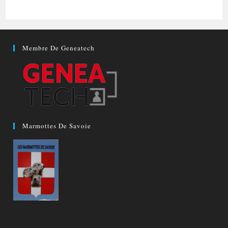
Membre De Geneatech
Marmottes De Savoie