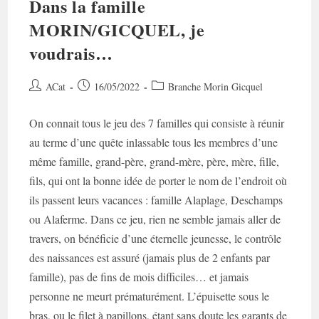
Dans la famille
MORIN/GICQUEL, je
voudrais…
Auteur/autrice
Post
Post
ACat
16/05/2022
Branche Morin Gicquel
de
published:
category:
la
On connait tous le jeu des 7 familles qui consiste à réunir
publication :
au terme d’une quête inlassable tous les membres d’une
même famille, grand-père, grand-mère, père, mère, fille,
fils, qui ont la bonne idée de porter le nom de l’endroit où
ils passent leurs vacances : famille Alaplage, Deschamps
ou Alaferme. Dans ce jeu, rien ne semble jamais aller de
travers, on bénéficie d’une éternelle jeunesse, le contrôle
des naissances est assuré (jamais plus de 2 enfants par
famille), pas de fins de mois difficiles… et jamais
personne ne meurt prématurément. L’épuisette sous le
bras, ou le filet à papillons, étant sans doute les garants de