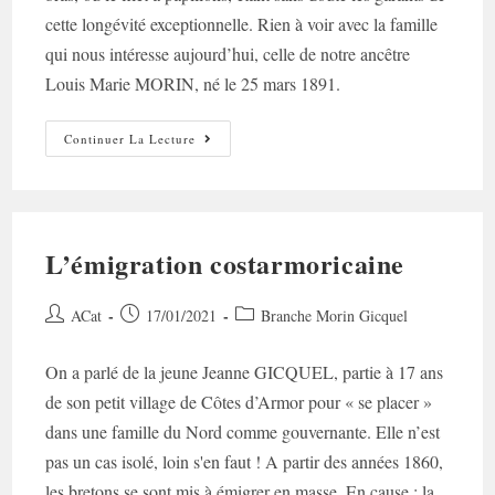
cette longévité exceptionnelle. Rien à voir avec la famille
qui nous intéresse aujourd’hui, celle de notre ancêtre
Louis Marie MORIN, né le 25 mars 1891.
Dans
Continuer La Lecture
La
Famille
MORIN/GICQUEL,
Je
Voudrais…
L’émigration costarmoricaine
Auteur/autrice
Post
Post
ACat
17/01/2021
Branche Morin Gicquel
de
published:
category:
la
On a parlé de la jeune Jeanne GICQUEL, partie à 17 ans
publication :
de son petit village de Côtes d’Armor pour « se placer »
dans une famille du Nord comme gouvernante. Elle n’est
pas un cas isolé, loin s'en faut ! A partir des années 1860,
les bretons se sont mis à émigrer en masse. En cause : la