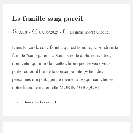
La famille sang pareil
Auteur/autrice
Post
Post
ACat
07/06/2025
Branche Morin Gicquel
de
published:
category:
la
Dans le jeu de cette famille qui est la nôtre, je voudrais la
publication :
famille "sang pareil"... Sans pareille à plusieurs titres,
dont celui qui introduit cette chronique. Je veux vous
parler aujourd'hui de la consanguinité (= lien des
personnes qui partagent le même sang) qui caractérise
notre branche maternelle MORIN / GICQUEL.
La
Continuer La Lecture
Famille
Sang
Pareil