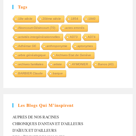
Tags
19e siècle
20ème siècle
1854
1940
Aboncourt-Gésincourt (70)
actes erronés
activités intergénérationnelles
AD73
AD74
Adhémar GE
anthroponymie
aptonymes
arbre généalogique
Archives Etat de Genève
archives familiales
artiste
AYMONIER
Banos (40)
BARBIER Claude
barque
Les Blogs Qui M’inspirent
AUPRÈS DE NOS RACINES
CHRONIQUES D’ANTAN ET D’AILLEURS
D’AÏEUX ET D’AILLEURS