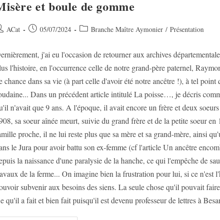
Misère et boule de gomme
uteur/autrice
Post
Post
ACat
05/07/2024
Branche Maître Aymonier
/
Présentation
e
published:
category:
ernièrement, j'ai eu l'occasion de retourner aux archives départementale
ublication :
lus l'histoire, en l'occurrence celle de notre grand-père paternel, Ray
e chance dans sa vie (à part celle d'avoir été notre ancêtre !), à tel point
oudaine... Dans un précédent article intitulé La poisse…, je décris comme
u'il n'avait que 9 ans. A l'époque, il avait encore un frère et deux soeurs
908, sa soeur aînée meurt, suivie du grand frère et de la petite soeur
amille proche, il ne lui reste plus que sa mère et sa grand-mère, ainsi q
ans le Jura pour avoir battu son ex-femme (cf l'article Un ancêtre encom
epuis la naissance d'une paralysie de la hanche, ce qui l'empêche de sa
ravaux de la ferme... On imagine bien la frustration pour lui, si ce n'est
ouvoir subvenir aux besoins des siens. La seule chose qu'il pouvait faire,
e qu'il a fait et bien fait puisqu'il est devenu professeur de lettres à Bes