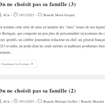
On ne choisit pas sa famille (3)
uteur/autrice
Post
Post
ACat
19/11/2023
Branche Morin Gicquel
e
published:
category:
n termine cette série de mise en lumière des "stars" issues de nos l
ublication :
e Bretagne, qui comporte un peu plus de personnalités (re)connues 
eux sportifs, un célèbre journaliste-rédacteur en chef, un général franç
023 et enfin, un poilu dont les seuls mérites et malheurs posthumes fure
oment...
On
Continuer La Lecture
Ne
Choisit
Pas
Sa
Famille
(3)
On ne choisit pas sa famille (2)
uteur/autrice
Post
Post
ACat
19/11/2023
Branche Bétemps Greffier
/
Branche Mouchet