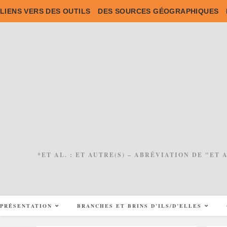
Skip
LIENS VERS DES OUTILS
DES SOURCES GÉOGRAPHIQUES
to
content
*ET AL. : ET AUTRE(S) – ABRÉVIATION DE "ET
PRÉSENTATION
BRANCHES ET BRINS D’ILS/D’ELLES