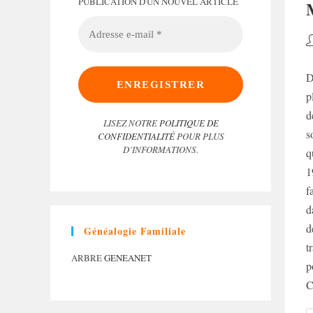
PUBLICATION D'UN NOUVEL ARTICLE
ADRESSE
E-
A
MAIL
d
*
la
D
p
p
d
LISEZ NOTRE
POLITIQUE DE
s
CONFIDENTIALITÉ
POUR PLUS
D’INFORMATIONS.
q
1
f
d
d
Généalogie Familiale
t
ARBRE
GENEANET
p
C