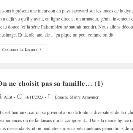
e
published:
category:
aisons à présent une incursion en pays savoyard sur les traces de l
ublication :
n a déjà vu qu'il y avait, en ligne directe, un armateur, génial inventeur
'eau douce (cf la série Palsembleu ne saurait mentir). Nous allons découvr
ousinage. Et là, aïe, aïe, aïe ... ça pique un peu, comme on dit.
On
Continuer La Lecture
Ne
Choisit
Pas
Sa
Famille
(2)
On ne choisit pas sa famille… (1)
uteur/autrice
Post
Post
ACat
14/11/2023
Branche Maître Aymonier
e
published:
category:
t c'est heureux, car on se priverait alors de toute la diversité et de la r
ublication :
'expériences ou de fantaisies qui la composent... Dans la même lignée (c'es
eurs descendants, et on peut être surpris après quelques générations de s