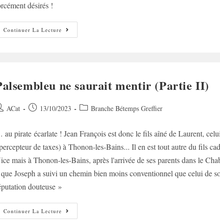
orcément désirés !
On
Continuer La Lecture
Ne
Choisit
Pas
Sa
Famille…
(1)
Palsembleu ne saurait mentir (Partie II)
uteur/autrice
Post
Post
ACat
13/10/2023
Branche Bétemps Greffier
e
published:
category:
 au pirate écarlate ! Jean François est donc le fils aîné de Laurent, celu
ublication :
 percepteur de taxes) à Thonon-les-Bains... Il en est tout autre du fils 
ice mais à Thonon-les-Bains, après l'arrivée de ses parents dans le Chab
l que Joseph a suivi un chemin bien moins conventionnel que celui de son 
éputation douteuse »
Palsembleu
Continuer La Lecture
Ne