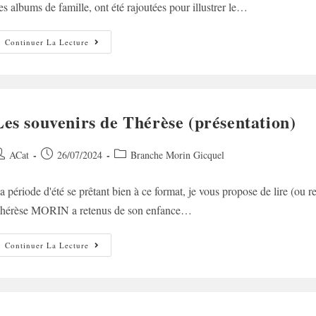
es albums de famille, ont été rajoutées pour illustrer le…
Les
Continuer La Lecture
Souvenirs
De
Thérèse
(1)
Les souvenirs de Thérèse (présentation)
uteur/autrice
Post
Post
ACat
26/07/2024
Branche Morin Gicquel
e
published:
category:
a période d'été se prêtant bien à ce format, je vous propose de lire (ou re
ublication :
hérèse MORIN a retenus de son enfance…
Les
Continuer La Lecture
Souvenirs
De
Thérèse
(présentation)