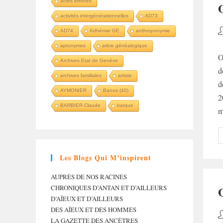
actes erronés
activités intergénérationnelles
AD73
A
AD74
Adhémar GE
anthroponymie
d
aptonymes
arbre généalogique
la
O
Archives Etat de Genève
p
d
archives familiales
artiste
d
AYMONIER
Banos (40)
2
BARBIER Claude
barque
m
Les Blogs Qui M’inspirent
AUPRÈS DE NOS RACINES
CHRONIQUES D’ANTAN ET D’AILLEURS
D’AÏEUX ET D’AILLEURS
DES AÏEUX ET DES HOMMES
A
LA GAZETTE DES ANCÊTRES