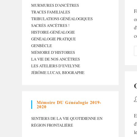
d
MURMURES D’ANCÊTRES
la
F
TRACES FAMILIALES
p
TRIBULATIONS GÉNÉALOGIQUES
o
SACRÉS ANCÊTRES !
d
HISTOIRE-GÉNÉALOGIE
c
GÉNÉALOGIE PRATIQUE
GENBÈCLE
MÉMOIRE D’HISTOIRES
LA VIE DE NOS ANCÊTRES
LES ATELIERS D’EVELYNE
JÉRÔME LUCAS, BIOGRAPHE
A
Mémoire DU Généalogie 2019-
d
2020
la
E
SENTIERS DE LA VIE QUOTIDIENNE EN
p
d
RÉGION FRONTALIÈRE
l