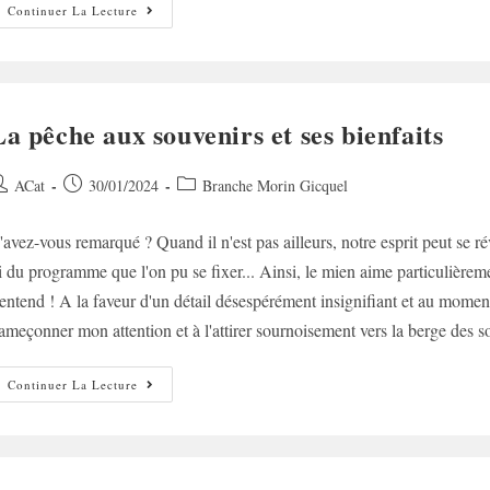
Misère
Continuer La Lecture
Et
Boule
De
Gomme
La pêche aux souvenirs et ses bienfaits
uteur/autrice
Post
Post
ACat
30/01/2024
Branche Morin Gicquel
e
published:
category:
'avez-vous remarqué ? Quand il n'est pas ailleurs, notre esprit peut se rév
ublication :
i du programme que l'on pu se fixer... Ainsi, le mien aime particulièrem
'entend ! A la faveur d'un détail désespérément insignifiant et au mome
ameçonner mon attention et à l'attirer sournoisement vers la berge des so
La
Continuer La Lecture
Pêche
Aux
Souvenirs
Et
Ses
Bienfaits