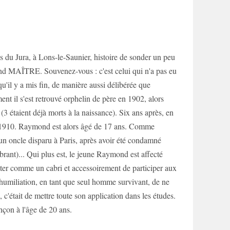
s du Jura, à Lons-le-Saunier, histoire de sonder un peu
mond MAÎTRE. Souvenez-vous : c'est celui qui n'a pas eu
 qu'il y a mis fin, de manière aussi délibérée que
nt il s'est retrouvé orphelin de père en 1902, alors
 (3 étaient déjà morts à la naissance). Six ans après, en
 en 1910. Raymond est alors âgé de 17 ans. Comme
u'un oncle disparu à Paris, après avoir été condamné
brant)... Qui plus est, le jeune Raymond est affecté
uter comme un cabri et accessoirement de participer aux
 l'humiliation, en tant que seul homme survivant, de ne
 c'était de mettre toute son application dans les études.
ançon à l'âge de 20 ans.