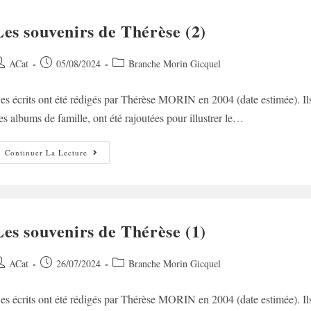
Les souvenirs de Thérèse (2)
uteur/autrice
Post
Post
ACat
05/08/2024
Branche Morin Gicquel
e
published:
category:
es écrits ont été rédigés par Thérèse MORIN en 2004 (date estimée). Ils s
ublication :
es albums de famille, ont été rajoutées pour illustrer le…
Les
Continuer La Lecture
Souvenirs
De
Thérèse
(2)
Les souvenirs de Thérèse (1)
uteur/autrice
Post
Post
ACat
26/07/2024
Branche Morin Gicquel
e
published:
category:
es écrits ont été rédigés par Thérèse MORIN en 2004 (date estimée). Ils s
ublication :