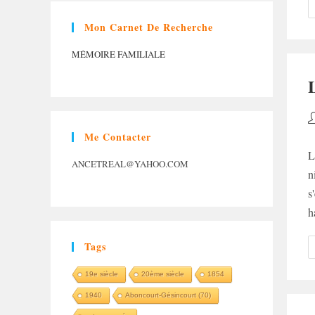
Mon Carnet De Recherche
MÉMOIRE FAMILIALE
A
d
Me Contacter
la
L
p
ANCETREAL@YAHOO.COM
n
s
h
Tags
19e siècle
20ème siècle
1854
1940
Aboncourt-Gésincourt (70)