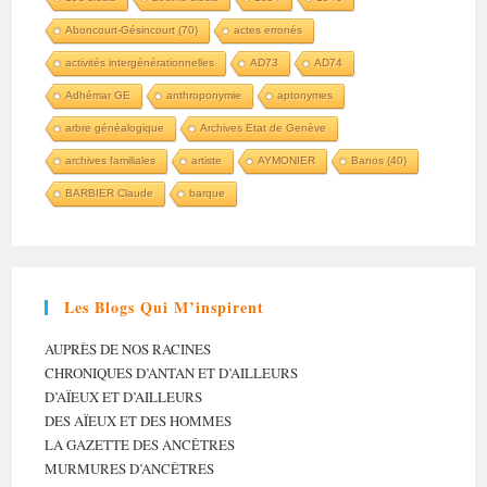
Aboncourt-Gésincourt (70)
actes erronés
activités intergénérationnelles
AD73
AD74
Adhémar GE
anthroponymie
aptonymes
arbre généalogique
Archives Etat de Genève
archives familiales
artiste
AYMONIER
Banos (40)
BARBIER Claude
barque
Les Blogs Qui M’inspirent
AUPRÈS DE NOS RACINES
CHRONIQUES D’ANTAN ET D’AILLEURS
D’AÏEUX ET D’AILLEURS
DES AÏEUX ET DES HOMMES
LA GAZETTE DES ANCÊTRES
MURMURES D’ANCÊTRES