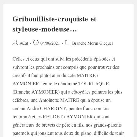
Gribouilliste-croquiste et
styleuse-modeuse…
Auteur/autrice
Post
Post
ACat
04/06/2021
Branche Morin Gicquel
de
published:
category:
la
Celles et ceux qui ont suivi les précédents épisodes et
publication :
suivront les prochains ont compris que pour trouver des
créatifs il faut plutôt aller du côté MAÎTRE /
AYMONIER : entre le dénommé TOURLAQUE
(Branche AYMONIER) qui a côtoyé les peintres les plus
célèbres, une Antoinette MAÎTRE qui a épousé un
certain André CHARIGNY, peintre franc-comtois
renommé et les REUDET / AYMONIER qui sont
générateurs de brevets de père en fils, nos grands-parents
paternels qui jouaient tous deux du piano, difficile de tenir