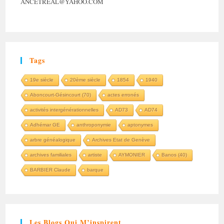
ANCETREAL@YAHOO.COM
Tags
19e siècle
20ème siècle
1854
1940
Aboncourt-Gésincourt (70)
actes erronés
activités intergénérationnelles
AD73
AD74
Adhémar GE
anthroponymie
aptonymes
arbre généalogique
Archives Etat de Genève
archives familiales
artiste
AYMONIER
Banos (40)
BARBIER Claude
barque
Les Blogs Qui M’inspirent