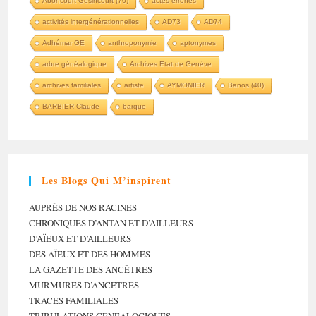
Aboncourt-Gésincourt (70)
actes erronés
activités intergénérationnelles
AD73
AD74
Adhémar GE
anthroponymie
aptonymes
arbre généalogique
Archives Etat de Genève
archives familiales
artiste
AYMONIER
Banos (40)
BARBIER Claude
barque
Les Blogs Qui M’inspirent
AUPRÈS DE NOS RACINES
CHRONIQUES D’ANTAN ET D’AILLEURS
D’AÏEUX ET D’AILLEURS
DES AÏEUX ET DES HOMMES
LA GAZETTE DES ANCÊTRES
MURMURES D’ANCÊTRES
TRACES FAMILIALES