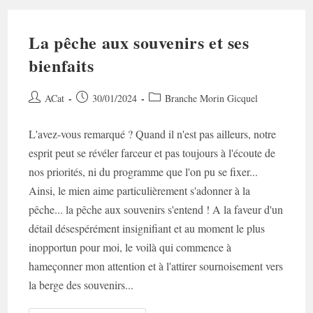
La pêche aux souvenirs et ses
bienfaits
Auteur/autrice
Post
Post
ACat
30/01/2024
Branche Morin Gicquel
de
published:
category:
la
L'avez-vous remarqué ? Quand il n'est pas ailleurs, notre
publication :
esprit peut se révéler farceur et pas toujours à l'écoute de
nos priorités, ni du programme que l'on pu se fixer...
Ainsi, le mien aime particulièrement s'adonner à la
pêche... la pêche aux souvenirs s'entend ! A la faveur d'un
détail désespérément insignifiant et au moment le plus
inopportun pour moi, le voilà qui commence à
hameçonner mon attention et à l'attirer sournoisement vers
la berge des souvenirs...