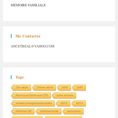
MÉMOIRE FAMILIALE
Me Contacter
ANCETREAL@YAHOO.COM
Tags
19e siècle
20ème siècle
1854
1940
Aboncourt-Gésincourt (70)
actes erronés
activités intergénérationnelles
AD73
AD74
Adhémar GE
anthroponymie
aptonymes