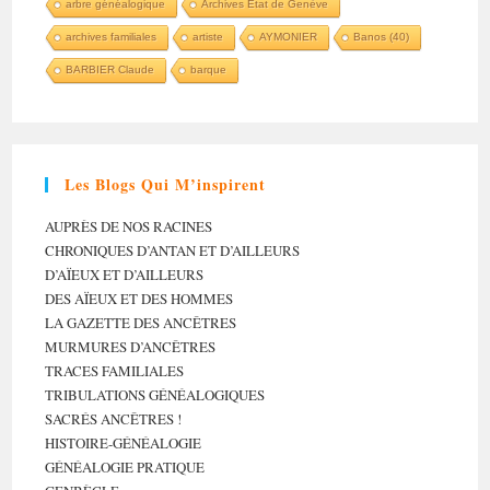
arbre généalogique
Archives Etat de Genève
archives familiales
artiste
AYMONIER
Banos (40)
BARBIER Claude
barque
Les Blogs Qui M’inspirent
AUPRÈS DE NOS RACINES
CHRONIQUES D’ANTAN ET D’AILLEURS
D’AÏEUX ET D’AILLEURS
DES AÏEUX ET DES HOMMES
LA GAZETTE DES ANCÊTRES
MURMURES D’ANCÊTRES
TRACES FAMILIALES
TRIBULATIONS GÉNÉALOGIQUES
SACRÉS ANCÊTRES !
HISTOIRE-GÉNÉALOGIE
GÉNÉALOGIE PRATIQUE