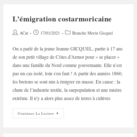
L’émigration costarmoricaine
Auteur/autrice
Post
Post
ACat
17/01/2021
Branche Morin Gicquel
de
published:
category:
la
On a parlé de la jeune Jeanne GICQUEL, partie à 17 ans
publication :
de son petit village de Côtes d’Armor pour « se placer »
dans une famille du Nord comme gouvernante. Elle n’est
pas un cas isolé, loin s'en faut ! A partir des années 1860,
les bretons se sont mis à émigrer en masse. En cause : la
chute de l’industrie textile, la surpopulation et une misère
extrême. Il n’y a alors plus assez de terres à cultiver.
L’émigration
Continuer La Lecture
Costarmoricaine