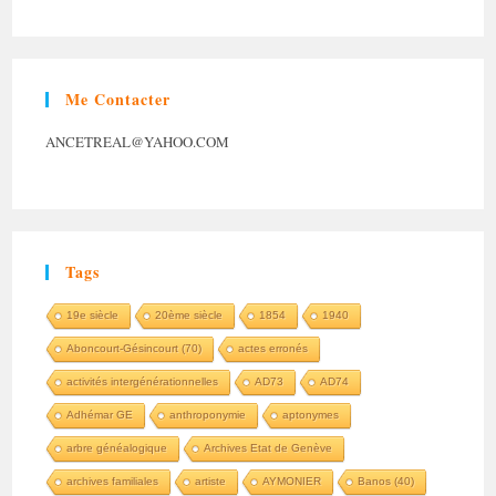
Me Contacter
ANCETREAL@YAHOO.COM
Tags
19e siècle
20ème siècle
1854
1940
Aboncourt-Gésincourt (70)
actes erronés
activités intergénérationnelles
AD73
AD74
Adhémar GE
anthroponymie
aptonymes
arbre généalogique
Archives Etat de Genève
archives familiales
artiste
AYMONIER
Banos (40)