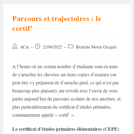
Parcours et trajectoires : le
certif’
Auteur/autrice
Post
Post
ACat
22/06/2022
Branche Morin Gicquel
de
published:
category:
la
publication :
A l’heure où un certain nombre d’étudiants sont en train
de s’arracher les cheveux sur leurs copies d’examen (ou
peut être s’y préparent-ils d’arrache-pied, ce qui n’est pas
beaucoup plus plaisant), me revoilà avec l’envie de vous
parler aujourd’hui du parcours scolaire de nos ancêtres, et
plus particulièrement du certificat d’études primaires,
communément appelé « certif’ ».
Le certificat d’études primaires élémentaires (CEPE)