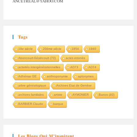
ANCETREAL@YAHOO.COM
Tags
19e siècle
20ème siècle
1854
1940
Aboncourt-Gésincourt (70)
actes erronés
activités intergénérationnelles
AD73
AD74
Adhémar GE
anthroponymie
aptonymes
arbre généalogique
Archives Etat de Genève
archives familiales
artiste
AYMONIER
Banos (40)
BARBIER Claude
barque
Les Blogs Qui M’inspirent