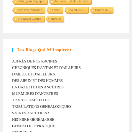
arbre généalogique
Archives Etat de Genève
archives familiales
artiste
AYMONIER
Banos (40)
BARBIER Claude
barque
Les Blogs Qui M’inspirent
AUPRÈS DE NOS RACINES
CHRONIQUES D’ANTAN ET D’AILLEURS
D’AÏEUX ET D’AILLEURS
DES AÏEUX ET DES HOMMES
LA GAZETTE DES ANCÊTRES
MURMURES D’ANCÊTRES
TRACES FAMILIALES
TRIBULATIONS GÉNÉALOGIQUES
SACRÉS ANCÊTRES !
HISTOIRE-GÉNÉALOGIE
GÉNÉALOGIE PRATIQUE