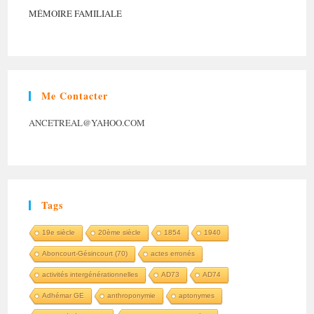
MÉMOIRE FAMILIALE
Me Contacter
ANCETREAL@YAHOO.COM
Tags
19e siècle
20ème siècle
1854
1940
Aboncourt-Gésincourt (70)
actes erronés
activités intergénérationnelles
AD73
AD74
Adhémar GE
anthroponymie
aptonymes