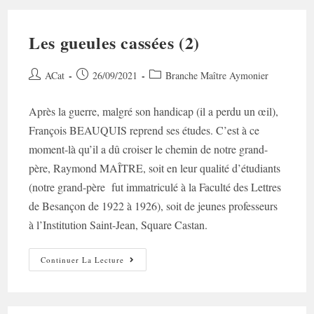
Les gueules cassées (2)
Auteur/autrice
Post
Post
ACat
26/09/2021
Branche Maître Aymonier
de
published:
category:
la
Après la guerre, malgré son handicap (il a perdu un œil),
publication :
François BEAUQUIS reprend ses études. C’est à ce
moment-là qu’il a dû croiser le chemin de notre grand-
père, Raymond MAÎTRE, soit en leur qualité d’étudiants
(notre grand-père fut immatriculé à la Faculté des Lettres
de Besançon de 1922 à 1926), soit de jeunes professeurs
à l’Institution Saint-Jean, Square Castan.
Les
Continuer La Lecture
Gueules
Cassées
(2)