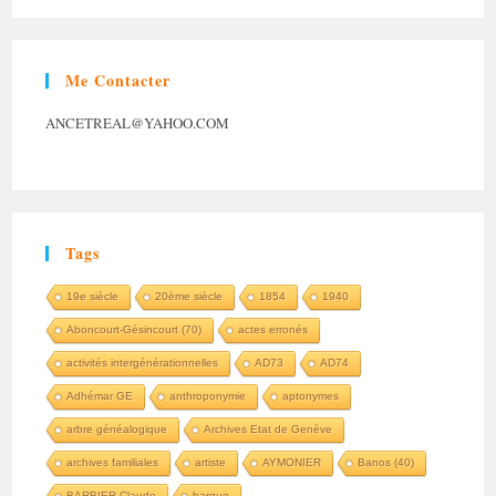
Me Contacter
ANCETREAL@YAHOO.COM
Tags
19e siècle
20ème siècle
1854
1940
Aboncourt-Gésincourt (70)
actes erronés
activités intergénérationnelles
AD73
AD74
Adhémar GE
anthroponymie
aptonymes
arbre généalogique
Archives Etat de Genève
archives familiales
artiste
AYMONIER
Banos (40)
BARBIER Claude
barque