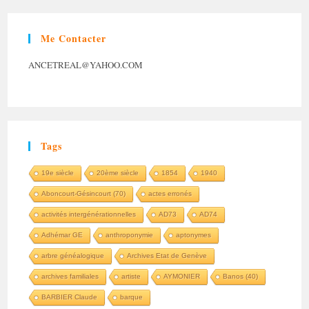
Me Contacter
ANCETREAL@YAHOO.COM
Tags
19e siècle
20ème siècle
1854
1940
Aboncourt-Gésincourt (70)
actes erronés
activités intergénérationnelles
AD73
AD74
Adhémar GE
anthroponymie
aptonymes
arbre généalogique
Archives Etat de Genève
archives familiales
artiste
AYMONIER
Banos (40)
BARBIER Claude
barque