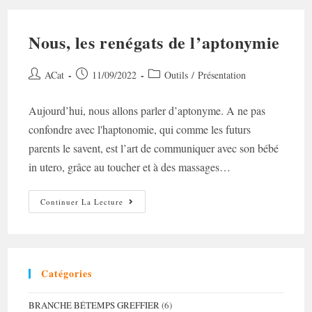
Nous, les renégats de l’aptonymie
Auteur/autrice
Post
Post
ACat
11/09/2022
Outils
/
Présentation
de
published:
category:
la
Aujourd’hui, nous allons parler d’aptonyme. A ne pas
publication :
confondre avec l'haptonomie, qui comme les futurs
parents le savent, est l’art de communiquer avec son bébé
in utero, grâce au toucher et à des massages…
Nous,
Continuer La Lecture
Les
Renégats
De
L’aptonymie
Catégories
BRANCHE BÉTEMPS GREFFIER
(6)