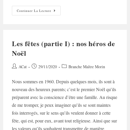
Les
Continuer La Lecture
Fêtes
(partie
II)
:
Nos
Héros
De
Les fêtes (partie I) : nos héros de
Noël
Noël
Auteur/autrice
Post
Post
ACat
29/11/2020
Branche Maître Morin
de
published:
category:
la
Nous sommes en 1960. Depuis quelques mois, ils sont à
publication :
nouveau des heureux parents; c’est le premier Noël qu’ils
préparent avec la conscience d’être une famille. Au risque
de me tromper, je peux imaginer qu’ils se sont maintes
fois interrogés, sur le sens qu’ils veulent donner à cette
fête, qui est, pour eux, avant tout religieuse. Ainsi que sur
les valeurs qu’ils souhaitent transmettre de manière