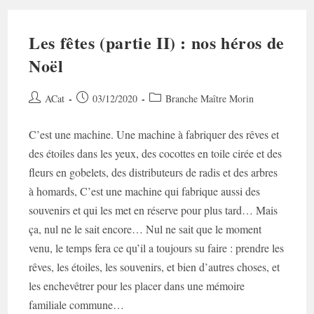
Les fêtes (partie II) : nos héros de
Noël
Auteur/autrice
Post
Post
ACat
03/12/2020
Branche Maître Morin
de
published:
category:
la
C’est une machine. Une machine à fabriquer des rêves et
publication :
des étoiles dans les yeux, des cocottes en toile cirée et des
fleurs en gobelets, des distributeurs de radis et des arbres
à homards, C’est une machine qui fabrique aussi des
souvenirs et qui les met en réserve pour plus tard… Mais
ça, nul ne le sait encore… Nul ne sait que le moment
venu, le temps fera ce qu’il a toujours su faire : prendre les
rêves, les étoiles, les souvenirs, et bien d’autres choses, et
les enchevêtrer pour les placer dans une mémoire
familiale commune…