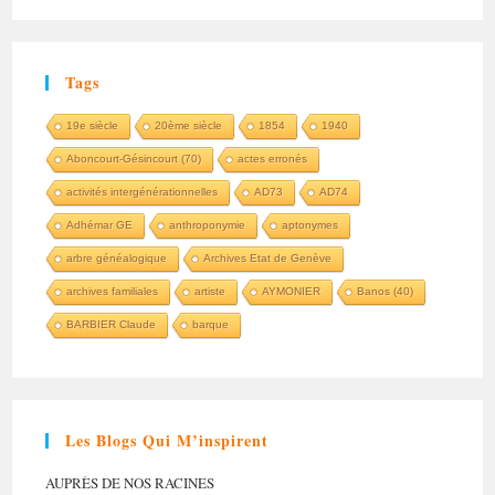
Tags
19e siècle
20ème siècle
1854
1940
Aboncourt-Gésincourt (70)
actes erronés
activités intergénérationnelles
AD73
AD74
Adhémar GE
anthroponymie
aptonymes
arbre généalogique
Archives Etat de Genève
archives familiales
artiste
AYMONIER
Banos (40)
BARBIER Claude
barque
Les Blogs Qui M’inspirent
AUPRÈS DE NOS RACINES