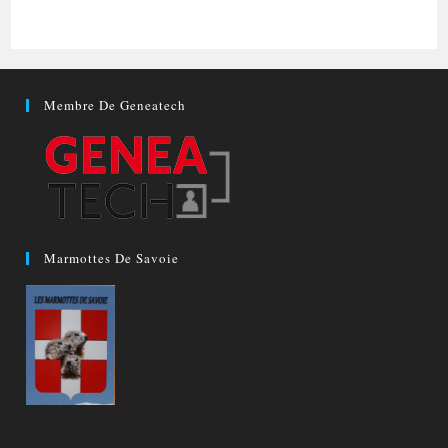
Membre De Geneatech
Marmottes De Savoie