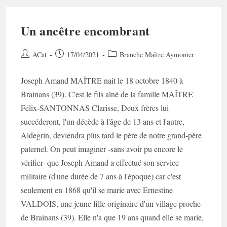
Un ancêtre encombrant
Auteur/autrice
Post
Post
ACat
17/04/2021
Branche Maître Aymonier
de
published:
category:
la
Joseph Amand MAÎTRE nait le 18 octobre 1840 à
publication :
Brainans (39). C'est le fils aîné de la famille MAÎTRE
Félix-SANTONNAS Clarisse, Deux frères lui
succéderont, l'un décède à l'âge de 13 ans et l'autre,
Aldegrin, deviendra plus tard le père de notre grand-père
paternel. On peut imaginer -sans avoir pu encore le
vérifier- que Joseph Amand a effectué son service
militaire (d'une durée de 7 ans à l'époque) car c'est
seulement en 1868 qu'il se marie avec Ernestine
VALDOIS, une jeune fille originaire d'un village proche
de Brainans (39). Elle n'a que 19 ans quand elle se marie,