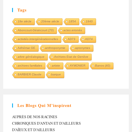
Tags
19e siècle
20ème siècle
1854
1940
Aboncourt-Gésincourt (70)
actes erronés
activités intergénérationnelles
AD73
AD74
Adhémar GE
anthroponymie
aptonymes
arbre généalogique
Archives Etat de Genève
archives familiales
artiste
AYMONIER
Banos (40)
BARBIER Claude
barque
Les Blogs Qui M’inspirent
AUPRÈS DE NOS RACINES
CHRONIQUES D’ANTAN ET D’AILLEURS
D’AÏEUX ET D’AILLEURS