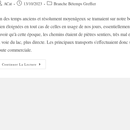
uteur/autrice
Post
Post
ACat
13/10/2023
Branche Bétemps Greffier
e
published:
category:
n des temps anciens et résolument moyenâgeux se tramaient sur notre b
ublication :
ien éloignées en tout cas de celles en usage de nos jours, essentiellement
avoir qu'à cette époque, les chemins étaient de piètres sentiers, très mal e
a voie du lac, plus directe. Les principaux transports s'effectuaient donc
oute commerciale.
Palsembleu
Continuer La Lecture
Ne
Saurait
Mentir
!
(Partie
I)