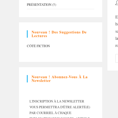
A
PRÉSENTATION
(5)
d
la
E
p
b
s
Nouveau ! Des Suggestions De
Lectures
l
r
CÔTÉ FICTION
Nouveau ! Abonnez-Vous À La
Newsletter
L'INSCRIPTION À LA NEWSLETTER
VOUS PERMETTRA D'ÊTRE ALERTÉ(E)
PAR COURRIEL À CHAQUE