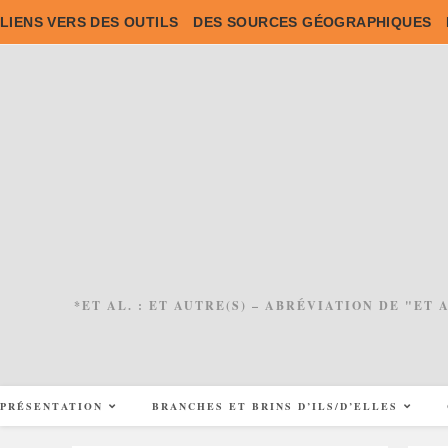
Skip
LIENS VERS DES OUTILS
DES SOURCES GÉOGRAPHIQUES
to
content
*ET AL. : ET AUTRE(S) – ABRÉVIATION DE "ET
PRÉSENTATION
BRANCHES ET BRINS D’ILS/D’ELLES