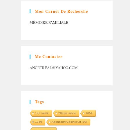
Mon Carnet De Recherche
MÉMOIRE FAMILIALE
Me Contacter
ANCETREAL@YAHOO.COM
Tags
19e siècle
20ème siècle
1854
1940
Aboncourt-Gésincourt (70)