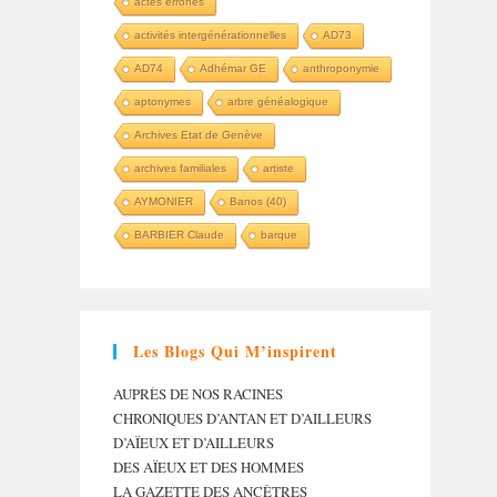
actes erronés
activités intergénérationnelles
AD73
AD74
Adhémar GE
anthroponymie
aptonymes
arbre généalogique
Archives Etat de Genève
archives familiales
artiste
AYMONIER
Banos (40)
BARBIER Claude
barque
Les Blogs Qui M’inspirent
AUPRÈS DE NOS RACINES
CHRONIQUES D’ANTAN ET D’AILLEURS
D’AÏEUX ET D’AILLEURS
DES AÏEUX ET DES HOMMES
LA GAZETTE DES ANCÊTRES