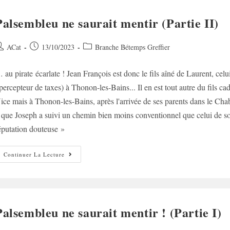
Palsembleu ne saurait mentir (Partie II)
uteur/autrice
Post
Post
ACat
13/10/2023
Branche Bétemps Greffier
e
published:
category:
 au pirate écarlate ! Jean François est donc le fils aîné de Laurent, celu
ublication :
 percepteur de taxes) à Thonon-les-Bains... Il en est tout autre du fils 
ice mais à Thonon-les-Bains, après l'arrivée de ses parents dans le Chab
l que Joseph a suivi un chemin bien moins conventionnel que celui de son 
éputation douteuse »
Palsembleu
Continuer La Lecture
Ne
Saurait
Mentir
(Partie
II)
Palsembleu ne saurait mentir ! (Partie I)