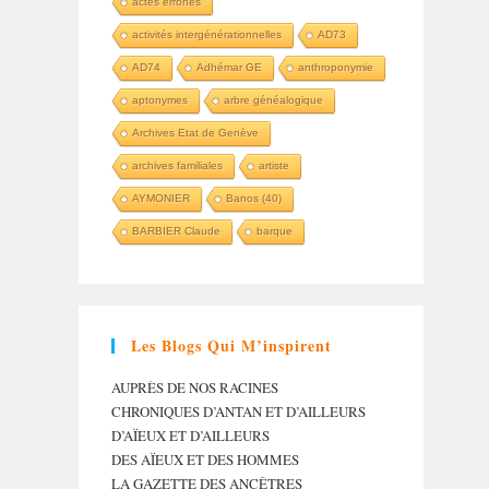
actes erronés
activités intergénérationnelles
AD73
AD74
Adhémar GE
anthroponymie
aptonymes
arbre généalogique
Archives Etat de Genève
archives familiales
artiste
AYMONIER
Banos (40)
BARBIER Claude
barque
Les Blogs Qui M’inspirent
AUPRÈS DE NOS RACINES
CHRONIQUES D’ANTAN ET D’AILLEURS
D’AÏEUX ET D’AILLEURS
DES AÏEUX ET DES HOMMES
LA GAZETTE DES ANCÊTRES