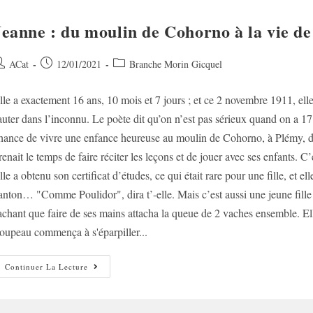
Jeanne : du moulin de Cohorno à la vie d
uteur/autrice
Post
Post
ACat
12/01/2021
Branche Morin Gicquel
e
published:
category:
lle a exactement 16 ans, 10 mois et 7 jours ; et ce 2 novembre 1911, elle 
ublication :
auter dans l’inconnu. Le poète dit qu’on n’est pas sérieux quand on a 17 
hance de vivre une enfance heureuse au moulin de Cohorno, à Plémy, d
renait le temps de faire réciter les leçons et de jouer avec ses enfants. C’
lle a obtenu son certificat d’études, ce qui était rare pour une fille, et 
anton… "Comme Poulidor", dira t’-elle. Mais c’est aussi une jeune fill
achant que faire de ses mains attacha la queue de 2 vaches ensemble. E
roupeau commença à s'éparpiller...
Jeanne
Continuer La Lecture
:
Du
Moulin
De