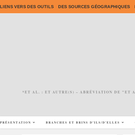
Skip
LIENS VERS DES OUTILS
DES SOURCES GÉOGRAPHIQUES
to
content
*ET AL. : ET AUTRE(S) – ABRÉVIATION DE "ET
PRÉSENTATION
BRANCHES ET BRINS D’ILS/D’ELLES