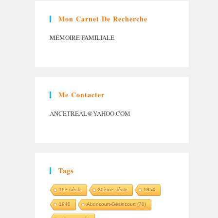
Mon Carnet De Recherche
MÉMOIRE FAMILIALE
Me Contacter
ANCETREAL@YAHOO.COM
Tags
19e siècle
20ème siècle
1854
1940
Aboncourt-Gésincourt (70)