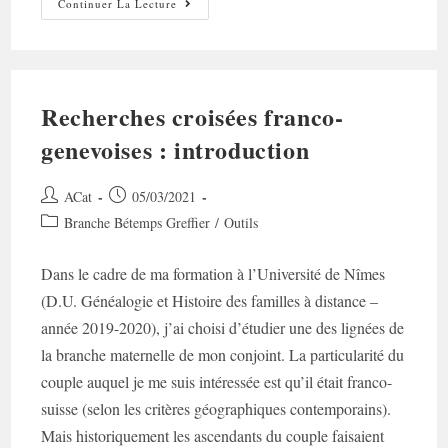
Un
Continuer La Lecture
Fieffé
Greffier
!
Recherches croisées franco-
genevoises : introduction
Auteur/autrice
Post
ACat
05/03/2021
de
published:
Post
Branche Bétemps Greffier
/
Outils
la
category:
publication :
Dans le cadre de ma formation à l’Université de Nîmes
(D.U. Généalogie et Histoire des familles à distance –
année 2019-2020), j’ai choisi d’étudier une des lignées de
la branche maternelle de mon conjoint. La particularité du
couple auquel je me suis intéressée est qu’il était franco-
suisse (selon les critères géographiques contemporains).
Mais historiquement les ascendants du couple faisaient