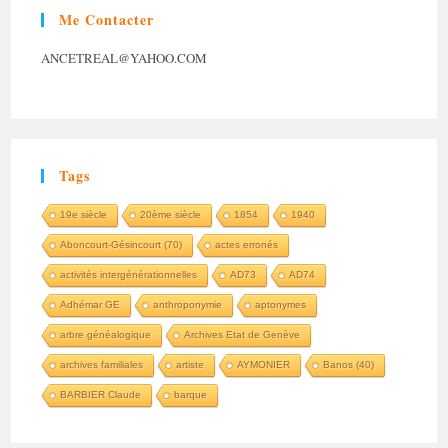
Me Contacter
ANCETREAL@YAHOO.COM
Tags
19e siècle
20ème siècle
1854
1940
Aboncourt-Gésincourt (70)
actes erronés
activités intergénérationnelles
AD73
AD74
Adhémar GE
anthroponymie
aptonymes
arbre généalogique
Archives Etat de Genève
archives familiales
artiste
AYMONIER
Banos (40)
BARBIER Claude
barque