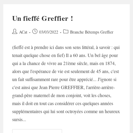
Un fieffé Greffier !
Auteur/autrice
Post
Post
ACat
03/03/2022
Branche Bétemps Greffier
de
published:
category:
la
(fieffé est à prendre ici dans son sens littéral, à savoir : qui
publication :
tenait quelque chose en fief) Il a 60 ans. Un bel âge pour
qui a la chance de vivre au 21ème siècle, mais en 1874,
alors que l'espérance de vie est seulement de 45 ans, c'est
un fait suffisamment rare pour être apprécié... J'ignore si
c'est ainsi que Jean Pierre GREFFIER, l'arrière-arrière-
grand-père maternel de mon conjoint, voit les choses,
mais il doit en tout cas considérer ces quelques années
supplémentaires qui lui sont octroyées comme un heureux
sursis...