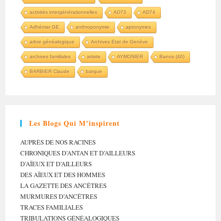
activités intergénérationnelles
AD73
AD74
Adhémar GE
anthroponymie
aptonymes
arbre généalogique
Archives Etat de Genève
archives familiales
artiste
AYMONIER
Banos (40)
BARBIER Claude
barque
Les Blogs Qui M’inspirent
AUPRÈS DE NOS RACINES
CHRONIQUES D’ANTAN ET D’AILLEURS
D’AÏEUX ET D’AILLEURS
DES AÏEUX ET DES HOMMES
LA GAZETTE DES ANCÊTRES
MURMURES D’ANCÊTRES
TRACES FAMILIALES
TRIBULATIONS GÉNÉALOGIQUES