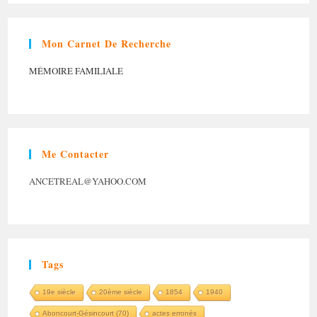
Mon Carnet De Recherche
MÉMOIRE FAMILIALE
Me Contacter
ANCETREAL@YAHOO.COM
Tags
19e siècle
20ème siècle
1854
1940
Aboncourt-Gésincourt (70)
actes erronés