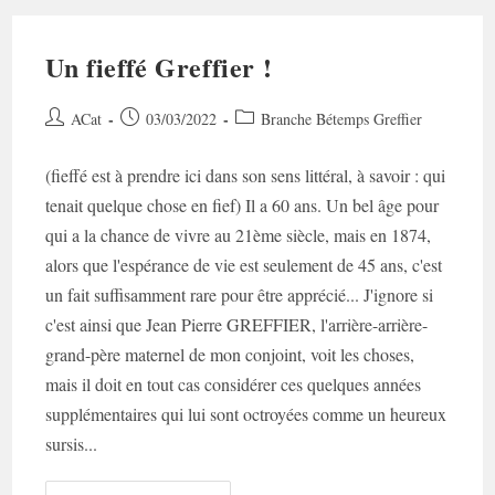
Un fieffé Greffier !
Auteur/autrice
Post
Post
ACat
03/03/2022
Branche Bétemps Greffier
de
published:
category:
la
(fieffé est à prendre ici dans son sens littéral, à savoir : qui
publication :
tenait quelque chose en fief) Il a 60 ans. Un bel âge pour
qui a la chance de vivre au 21ème siècle, mais en 1874,
alors que l'espérance de vie est seulement de 45 ans, c'est
un fait suffisamment rare pour être apprécié... J'ignore si
c'est ainsi que Jean Pierre GREFFIER, l'arrière-arrière-
grand-père maternel de mon conjoint, voit les choses,
mais il doit en tout cas considérer ces quelques années
supplémentaires qui lui sont octroyées comme un heureux
sursis...