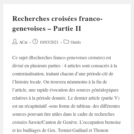
Recherches croisées franco-
genevoises – Partie II
Auteur/autrice
Post
Post
ACat
10/03/2021
Outils
de
published:
category:
la
Ce sujet (Recherches franco-genevoises croisées) est
publication :
divisé en plusieurs parties : 4 articles sont consacrés à la
contextualisation, traitant chacun d’une période-clé de
l’histoire locale. On trouvera néanmoins à la fin de
l’article, une rapide évocation des sources généalogiques
relatives à la période donnée. Le dernier article (partie V)
est un récapitulatif -sous forme de tableau- des différentes
sources pouvant être utiles dans le cadre de recherches
croisées Savoie/Canton de Genève. L’occupation bernoise
et les bailliages de Gex, Ternier-Gaillard et Thonon