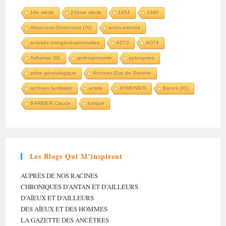
19e siècle
20ème siècle
1854
1940
Aboncourt-Gésincourt (70)
actes erronés
activités intergénérationnelles
AD73
AD74
Adhémar GE
anthroponymie
aptonymes
arbre généalogique
Archives Etat de Genève
archives familiales
artiste
AYMONIER
Banos (40)
BARBIER Claude
barque
Les Blogs Qui M’inspirent
AUPRÈS DE NOS RACINES
CHRONIQUES D’ANTAN ET D’AILLEURS
D’AÏEUX ET D’AILLEURS
DES AÏEUX ET DES HOMMES
LA GAZETTE DES ANCÊTRES