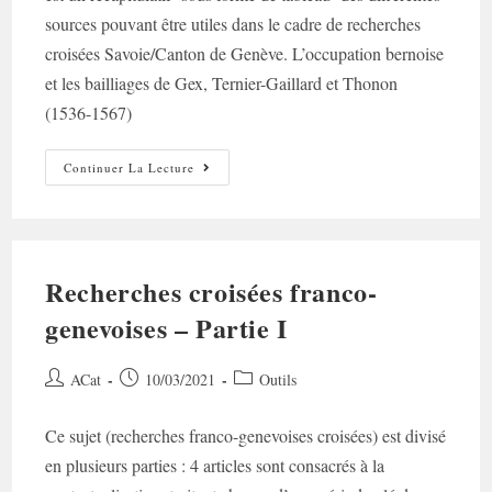
sources pouvant être utiles dans le cadre de recherches
croisées Savoie/Canton de Genève. L’occupation bernoise
et les bailliages de Gex, Ternier-Gaillard et Thonon
(1536-1567)
Recherches
Continuer La Lecture
Croisées
Franco-
Genevoises
–
Partie
II
Recherches croisées franco-
genevoises – Partie I
Auteur/autrice
Post
Post
ACat
10/03/2021
Outils
de
published:
category:
la
Ce sujet (recherches franco-genevoises croisées) est divisé
publication :
en plusieurs parties : 4 articles sont consacrés à la