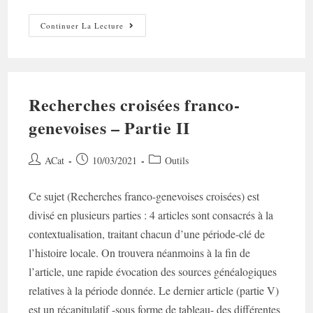
Recherches
Continuer La Lecture
Croisées
Franco-
Genevoises
–
Partie
III
Recherches croisées franco-
genevoises – Partie II
Auteur/autrice
Post
Post
ACat
10/03/2021
Outils
de
published:
category:
la
Ce sujet (Recherches franco-genevoises croisées) est
publication :
divisé en plusieurs parties : 4 articles sont consacrés à la
contextualisation, traitant chacun d’une période-clé de
l’histoire locale. On trouvera néanmoins à la fin de
l’article, une rapide évocation des sources généalogiques
relatives à la période donnée. Le dernier article (partie V)
est un récapitulatif -sous forme de tableau- des différentes