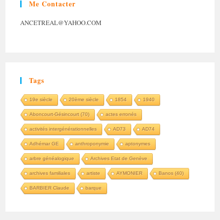
Me Contacter
ANCETREAL@YAHOO.COM
Tags
19e siècle
20ème siècle
1854
1940
Aboncourt-Gésincourt (70)
actes erronés
activités intergénérationnelles
AD73
AD74
Adhémar GE
anthroponymie
aptonymes
arbre généalogique
Archives Etat de Genève
archives familiales
artiste
AYMONIER
Banos (40)
BARBIER Claude
barque