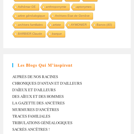
Adhémar GE
anthroponymie
aptonymes
arbre généalogique
Archives Etat de Genève
archives familiales
artiste
AYMONIER
Banos (40)
BARBIER Claude
barque
Les Blogs Qui M’inspirent
AUPRÈS DE NOS RACINES
CHRONIQUES D’ANTAN ET D’AILLEURS
D’AÏEUX ET D’AILLEURS
DES AÏEUX ET DES HOMMES
LA GAZETTE DES ANCÊTRES
MURMURES D’ANCÊTRES
TRACES FAMILIALES
TRIBULATIONS GÉNÉALOGIQUES
SACRÉS ANCÊTRES !