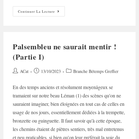
Palsembleu
Continuer La Lecture
Ne
Saurait
Mentir
(Partie
II)
Palsembleu ne saurait mentir !
(Partie I)
Auteur/autrice
Post
Post
ACat
13/10/2023
Branche Bétemps Greffier
de
published:
category:
la
En des temps anciens et résolument moyenâgeux se
publication :
tramaient sur notre beau Léman (1) des scènes qu'on ne
sauraient imaginer, bien éloignées en tout cas de celles en
usage de nos jours, essentiellement dédiées à la trempette,
bronzette ou guinguette. Il faut savoir qu'à cette époque,
les chemins étaient de piètres sentiers, très mal entretenus
et peu praticables, si bien qu'on leur préférait la voie du