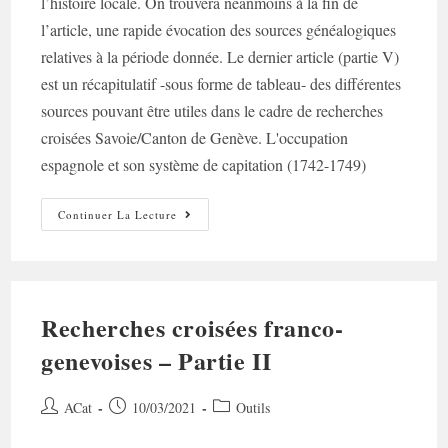
l’histoire locale. On trouvera néanmoins à la fin de
l’article, une rapide évocation des sources généalogiques
relatives à la période donnée. Le dernier article (partie V)
est un récapitulatif -sous forme de tableau- des différentes
sources pouvant être utiles dans le cadre de recherches
croisées Savoie/Canton de Genève. L'occupation
espagnole et son système de capitation (1742-1749)
Recherches
Continuer La Lecture
Croisées
Franco-
Genevoises
–
Partie
III
Recherches croisées franco-
genevoises – Partie II
Auteur/autrice
Post
Post
ACat
10/03/2021
Outils
de
published:
category: