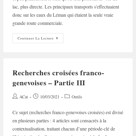
lac, plus directe. Les principaux transports s'effectuaient
donc sur les eaux du Léman qui étaient la seule vraie
grande route commerciale.
Palsembleu
Continuer La Lecture
Ne
Saurait
Mentir
!
(Partie
I)
Recherches croisées franco-
genevoises – Partie III
Auteur/autrice
Post
Post
ACat
10/03/2021
Outils
de
published:
category:
la
Ce sujet (recherches franco-genevoises croisées) est divisé
publication :
en plusieurs parties : 4 articles sont consacrés à la
contextualisation, traitant chacun d’une période-clé de