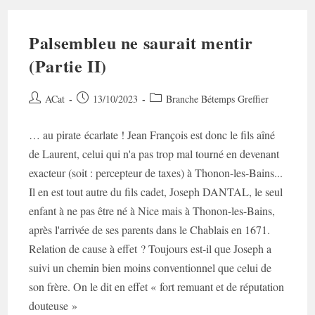
Palsembleu ne saurait mentir
(Partie II)
Auteur/autrice
Post
Post
ACat
13/10/2023
Branche Bétemps Greffier
de
published:
category:
la
… au pirate écarlate ! Jean François est donc le fils aîné
publication :
de Laurent, celui qui n'a pas trop mal tourné en devenant
exacteur (soit : percepteur de taxes) à Thonon-les-Bains...
Il en est tout autre du fils cadet, Joseph DANTAL, le seul
enfant à ne pas être né à Nice mais à Thonon-les-Bains,
après l'arrivée de ses parents dans le Chablais en 1671.
Relation de cause à effet ? Toujours est-il que Joseph a
suivi un chemin bien moins conventionnel que celui de
son frère. On le dit en effet « fort remuant et de réputation
douteuse »