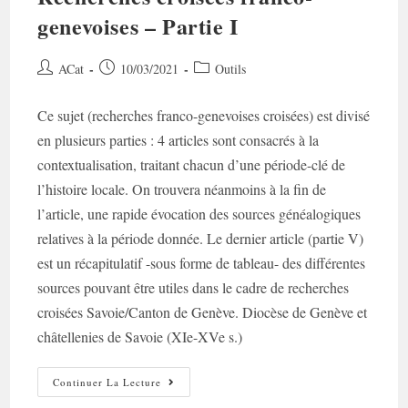
genevoises – Partie I
Auteur/autrice
Post
Post
ACat
10/03/2021
Outils
de
published:
category:
la
Ce sujet (recherches franco-genevoises croisées) est divisé
publication :
en plusieurs parties : 4 articles sont consacrés à la
contextualisation, traitant chacun d’une période-clé de
l’histoire locale. On trouvera néanmoins à la fin de
l’article, une rapide évocation des sources généalogiques
relatives à la période donnée. Le dernier article (partie V)
est un récapitulatif -sous forme de tableau- des différentes
sources pouvant être utiles dans le cadre de recherches
croisées Savoie/Canton de Genève. Diocèse de Genève et
châtellenies de Savoie (XIe-XVe s.)
Recherches
Continuer La Lecture
Croisées
Franco-