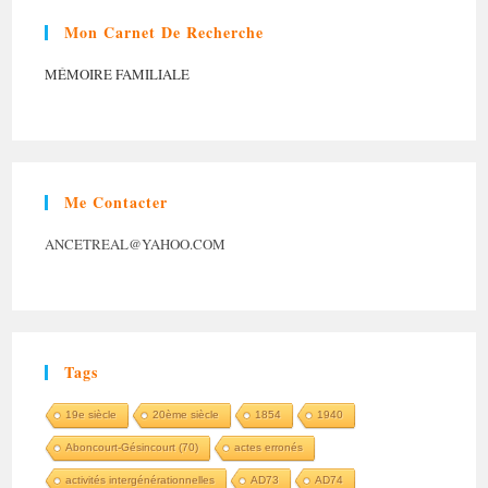
Mon Carnet De Recherche
MÉMOIRE FAMILIALE
Me Contacter
ANCETREAL@YAHOO.COM
Tags
19e siècle
20ème siècle
1854
1940
Aboncourt-Gésincourt (70)
actes erronés
activités intergénérationnelles
AD73
AD74