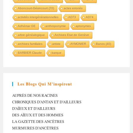
Aboncourt-Gésincourt (70)
actes erronés
activités intergénérationnelles
AD73
AD74
Adhémar GE
anthroponymie
aptonymes
arbre généalogique
Archives Etat de Genève
archives familiales
artiste
AYMONIER
Banos (40)
BARBIER Claude
barque
Les Blogs Qui M’inspirent
AUPRÈS DE NOS RACINES
CHRONIQUES D’ANTAN ET D’AILLEURS
D’AÏEUX ET D’AILLEURS
DES AÏEUX ET DES HOMMES
LA GAZETTE DES ANCÊTRES
MURMURES D’ANCÊTRES