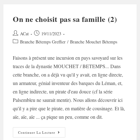
On ne choisit pas sa famille (2)
Auteur/autrice
Post
ACat
19/11/2023
de
published:
Post
Branche Bétemps Greffier
/
Branche Mouchet Bétemps
la
category:
publication :
Faisons à présent une incursion en pays savoyard sur les
traces de la dynastie MOUCHET / BETEMPS... Dans
cette branche, on a déjà vu qu'il y avait, en ligne directe,
un armateur, génial inventeur des barques du Léman, et,
en ligne indirecte, un pirate d'eau douce (cf la série
Palsembleu ne saurait mentir). Nous allons découvrir ici
qu'il y a pire que le pirate, en matière de cousinage. Et là,
aïe, aïe, aïe ... ça pique un peu, comme on dit.
On
Continuer La Lecture
Ne