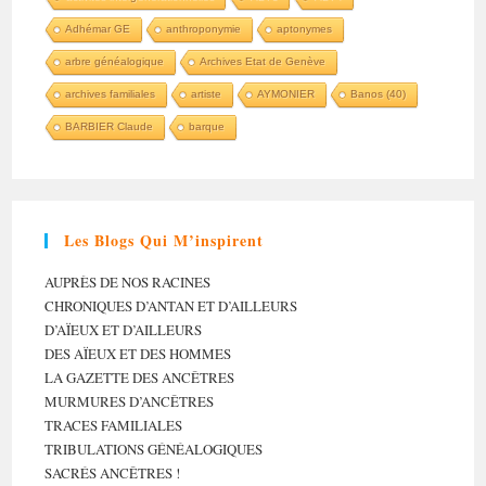
Adhémar GE
anthroponymie
aptonymes
arbre généalogique
Archives Etat de Genève
archives familiales
artiste
AYMONIER
Banos (40)
BARBIER Claude
barque
Les Blogs Qui M’inspirent
AUPRÈS DE NOS RACINES
CHRONIQUES D’ANTAN ET D’AILLEURS
D’AÏEUX ET D’AILLEURS
DES AÏEUX ET DES HOMMES
LA GAZETTE DES ANCÊTRES
MURMURES D’ANCÊTRES
TRACES FAMILIALES
TRIBULATIONS GÉNÉALOGIQUES
SACRÉS ANCÊTRES !