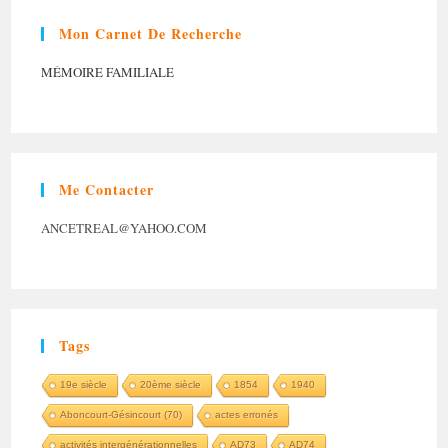
Mon Carnet De Recherche
MÉMOIRE FAMILIALE
Me Contacter
ANCETREAL@YAHOO.COM
Tags
19e siècle
20ème siècle
1854
1940
Aboncourt-Gésincourt (70)
actes erronés
activités intergénérationnelles
AD73
AD74