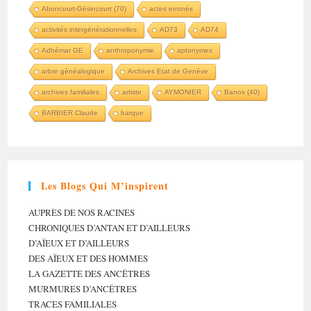
Aboncourt-Gésincourt (70)
actes erronés
activités intergénérationnelles
AD73
AD74
Adhémar GE
anthroponymie
aptonymes
arbre généalogique
Archives Etat de Genève
archives familiales
artiste
AYMONIER
Banos (40)
BARBIER Claude
barque
Les Blogs Qui M’inspirent
AUPRÈS DE NOS RACINES
CHRONIQUES D’ANTAN ET D’AILLEURS
D’AÏEUX ET D’AILLEURS
DES AÏEUX ET DES HOMMES
LA GAZETTE DES ANCÊTRES
MURMURES D’ANCÊTRES
TRACES FAMILIALES